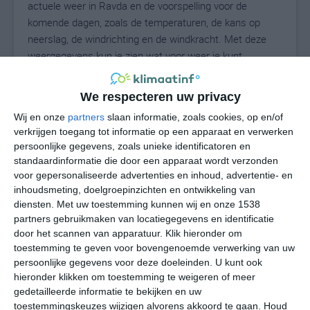
actuele weer in Ravda en de voorspelling voor de
komende dagen, zoals de temperaturen, de kans op
neerslag, de windrichting en de windkracht. Met deze
weergegevens kun je zien wat voor weer je kunt
verwachten in Ravda. Op basis van de
klimaatstatistieken beschrijven we het weer per maand
We respecteren uw privacy
in Ravda. Dit is geen langetermijnverwachting, maar
Wij en onze
partners
slaan informatie, zoals cookies, op en/of
geeft het gemiddelde weerbeeld voor alle maanden van
verkrijgen toegang tot informatie op een apparaat en verwerken
het jaar. Wil je de uitgebreide weersverwachting voor
persoonlijke gegevens, zoals unieke identificatoren en
Ravda zien? Op de pagina met extra weerinformatie
standaardinformatie die door een apparaat wordt verzonden
tonen we de kans op sneeuw, de gevoelstemperatuur,
voor gepersonaliseerde advertenties en inhoud, advertentie- en
de zichtbaarheid, de UV-kracht, de luchtdruk en meer
inhoudsmeting, doelgroepinzichten en ontwikkeling van
goede weerinfo.
diensten.
Met uw toestemming kunnen wij en onze 1538
partners gebruikmaken van locatiegegevens en identificatie
door het scannen van apparatuur. Klik hieronder om
toestemming te geven voor bovengenoemde verwerking van uw
26
persoonlijke gegevens voor deze doeleinden. U kunt ook
N
°C
hieronder klikken om toestemming te weigeren of meer
L
gedetailleerde informatie te bekijken en uw
W
toestemmingskeuzes wijzigen alvorens akkoord te gaan.
Houd