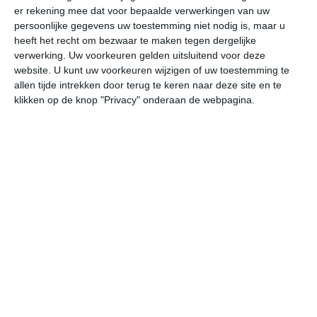
er rekening mee dat voor bepaalde verwerkingen van uw
persoonlijke gegevens uw toestemming niet nodig is, maar u
vr
za
zo
ma
di
heeft het recht om bezwaar te maken tegen dergelijke
verwerking. Uw voorkeuren gelden uitsluitend voor deze
website. U kunt uw voorkeuren wijzigen of uw toestemming te
allen tijde intrekken door terug te keren naar deze site en te
32°
21°
32°
22°
30°
21°
31°
22°
30°
19°
klikken op de knop "Privacy" onderaan de webpagina.
31°C
30°C
27°C
23°C
22°C
23
15:00
18:00
21:00
00:00
03:00
06
15:00
18:00
21:00
00:00
03:00
06
OZO 2
OZO 2
NO 1
NNW 1
NNW 2
NN
15:00
18:00
21:00
00:00
03:00
06