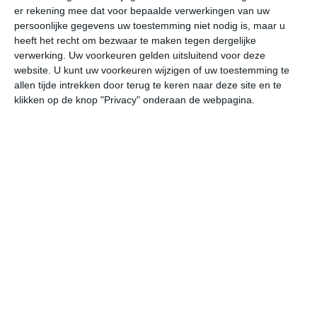
er rekening mee dat voor bepaalde verwerkingen van uw
persoonlijke gegevens uw toestemming niet nodig is, maar u
vr
za
zo
ma
di
heeft het recht om bezwaar te maken tegen dergelijke
verwerking. Uw voorkeuren gelden uitsluitend voor deze
website. U kunt uw voorkeuren wijzigen of uw toestemming te
allen tijde intrekken door terug te keren naar deze site en te
34°
20°
33°
21°
32°
21°
31°
22°
32°
18°
klikken op de knop "Privacy" onderaan de webpagina.
20°C
22°C
30°C
34°C
32°C
28
05:00
08:00
11:00
14:00
17:00
20
05:00
08:00
11:00
14:00
17:00
20
NW 1
WNW 1
NNW 2
NNO 2
OZO 3
O
05:00
08:00
11:00
14:00
17:00
20