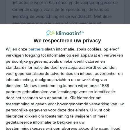
het actuele weer in Kaiménos en de voorspelling voor de
komende dagen, zoals de temperaturen, de kans op
neerslag, de windrichting en de windkracht. Met deze
weergegevens kun je zien wat voor weer je kunt
verwachten in Kaiménos. Op basis van de
klimaatstatistieken beschrijven we het weer per maand
We respecteren uw privacy
in Kaiménos. Dit is geen langetermijnverwachting, maar
Wij en onze
partners
slaan informatie, zoals cookies, op en/of
geeft het gemiddelde weerbeeld voor alle maanden van
verkrijgen toegang tot informatie op een apparaat en verwerken
het jaar. Wil je de uitgebreide weersverwachting voor
persoonlijke gegevens, zoals unieke identificatoren en
Kaiménos zien? Op de pagina met extra weerinformatie
standaardinformatie die door een apparaat wordt verzonden
tonen we de kans op sneeuw, de gevoelstemperatuur,
voor gepersonaliseerde advertenties en inhoud, advertentie- en
de zichtbaarheid, de UV-kracht, de luchtdruk en meer
inhoudsmeting, doelgroepinzichten en ontwikkeling van
goede weerinfo.
diensten.
Met uw toestemming kunnen wij en onze 1538
partners gebruikmaken van locatiegegevens en identificatie
door het scannen van apparatuur. Klik hieronder om
toestemming te geven voor bovengenoemde verwerking van uw
26
persoonlijke gegevens voor deze doeleinden. U kunt ook
N
°C
hieronder klikken om toestemming te weigeren of meer
L
gedetailleerde informatie te bekijken en uw
W
toestemmingskeuzes wijzigen alvorens akkoord te gaan.
Houd