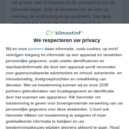
het actuele weer in Haskovo en de voorspelling voor de
komende dagen, zoals de temperaturen, de kans op
neerslag, de windrichting en de windkracht. Met deze
weergegevens kun je zien wat voor weer je kunt
verwachten in Haskovo. Op basis van de
klimaatstatistieken beschrijven we het weer per maand
We respecteren uw privacy
in Haskovo. Dit is geen langetermijnverwachting, maar
Wij en onze
partners
slaan informatie, zoals cookies, op en/of
geeft het gemiddelde weerbeeld voor alle maanden van
verkrijgen toegang tot informatie op een apparaat en verwerken
het jaar. Wil je de uitgebreide weersverwachting voor
persoonlijke gegevens, zoals unieke identificatoren en
Haskovo zien? Op de pagina met extra weerinformatie
standaardinformatie die door een apparaat wordt verzonden
tonen we de kans op sneeuw, de gevoelstemperatuur,
voor gepersonaliseerde advertenties en inhoud, advertentie- en
de zichtbaarheid, de UV-kracht, de luchtdruk en meer
inhoudsmeting, doelgroepinzichten en ontwikkeling van
goede weerinfo.
diensten.
Met uw toestemming kunnen wij en onze 1538
partners gebruikmaken van locatiegegevens en identificatie
door het scannen van apparatuur. Klik hieronder om
toestemming te geven voor bovengenoemde verwerking van uw
28
persoonlijke gegevens voor deze doeleinden. U kunt ook
N
°C
hieronder klikken om toestemming te weigeren of meer
L
gedetailleerde informatie te bekijken en uw
W
toestemmingskeuzes wijzigen alvorens akkoord te gaan.
Houd