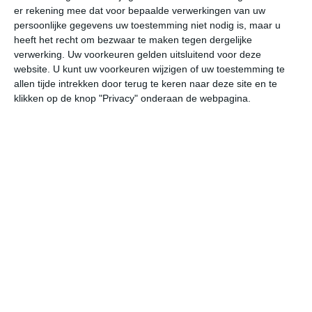
er rekening mee dat voor bepaalde verwerkingen van uw
persoonlijke gegevens uw toestemming niet nodig is, maar u
do
vr
za
zo
ma
heeft het recht om bezwaar te maken tegen dergelijke
verwerking. Uw voorkeuren gelden uitsluitend voor deze
website. U kunt uw voorkeuren wijzigen of uw toestemming te
allen tijde intrekken door terug te keren naar deze site en te
35°
20°
34°
19°
35°
23°
33°
22°
33°
22°
klikken op de knop "Privacy" onderaan de webpagina.
20°C
22°C
29°C
33°C
35°C
32
05:00
08:00
11:00
14:00
17:00
20
05:00
08:00
11:00
14:00
17:00
20
WNW 1
W 1
NW 2
NNO 2
NNO 2
ON
05:00
08:00
11:00
14:00
17:00
20