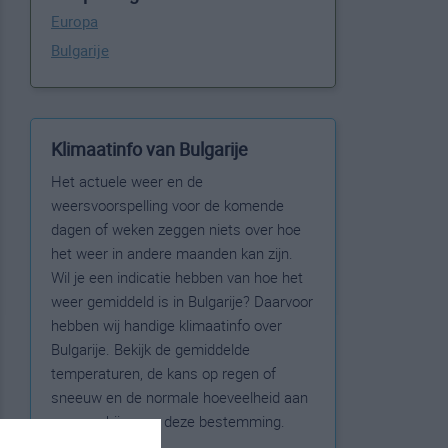
Europa
Bulgarije
Klimaatinfo van Bulgarije
Het actuele weer en de
weersvoorspelling voor de komende
dagen of weken zeggen niets over hoe
het weer in andere maanden kan zijn.
Wil je een indicatie hebben van hoe het
weer gemiddeld is in Bulgarije? Daarvoor
hebben wij handige klimaatinfo over
Bulgarije. Bekijk de gemiddelde
temperaturen, de kans op regen of
sneeuw en de normale hoeveelheid aan
zonneschijn voor deze bestemming.