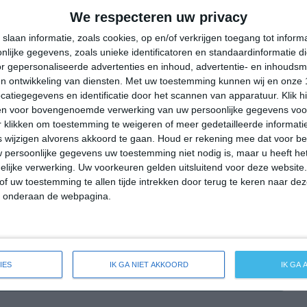
30°
17°
20°
15°
33°
14°
33°
15°
We respecteren uw privacy
17°C
16°C
15°C
22°C
26°C
slaan informatie, zoals cookies, op en/of verkrijgen toegang tot infor
lijke gegevens, zoals unieke identificatoren en standaardinformatie d
r gepersonaliseerde advertenties en inhoud, advertentie- en inhoudsm
n ontwikkeling van diensten.
Met uw toestemming kunnen wij en onze 
01:00
04:00
07:00
10:00
13:00
atiegegevens en identificatie door het scannen van apparatuur. Klik 
en voor bovengenoemde verwerking van uw persoonlijke gegevens voo
 klikken om toestemming te weigeren of meer gedetailleerde informatie
wijzigen alvorens akkoord te gaan.
Houd er rekening mee dat voor b
01:00
04:00
07:00
10:00
13:00
 persoonlijke gegevens uw toestemming niet nodig is, maar u heeft h
lijke verwerking. Uw voorkeuren gelden uitsluitend voor deze website
ZZW 1
Z 1
Z 1
N 1
NNO 2
of uw toestemming te allen tijde intrekken door terug te keren naar deze
" onderaan de webpagina.
01:00
04:00
07:00
10:00
13:00
IES
IK GA NIET AKKOORD
IK GA
eide weersverwachting voor Etropole