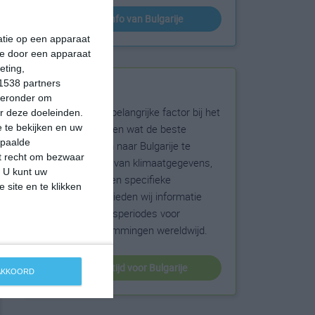
klimaatinfo van Bulgarije
matie op een apparaat
ie door een apparaat
eting,
1538 partners
Beste reistijd
hieronder om
Het weer is een belangrijke factor bij het
r deze doeleinden.
reizen. Wil je weten wat de beste
 te bekijken en uw
epaalde
maanden zijn om naar Bulgarije te
et recht om bezwaar
reizen? Op basis van klimaatgegevens,
. U kunt uw
weersextremen en specifieke
 site en te klikken
weerinformatie bieden wij informatie
over de beste reisperiodes voor
duizenden bestemmingen wereldwijd.
beste reistijd voor Bulgarije
 AKKOORD