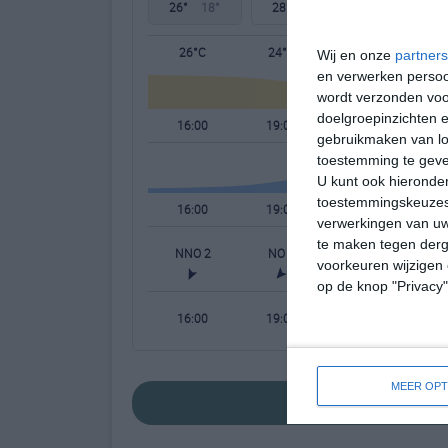
26°
18°
28°
15°
29°
17°
26°C
24°C
19°C
Wij en onze
partners
en verwerken persoon
wordt verzonden voo
doelgroepinzichten e
16:00
19:00
22:00
gebruikmaken van loc
toestemming te gev
U kunt ook hieronder
toestemmingskeuzes 
16:00
19:00
22:00
verwerkingen van uw
te maken tegen derge
NNO 2
NO 2
ZW 1
voorkeuren wijzigen 
op de knop "Privacy
16:00
19:00
22:00
MEER OPT
bekijk de uitgebr