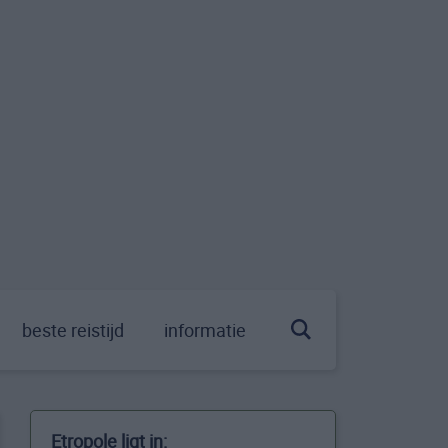
beste reistijd
informatie
Etropole ligt in: