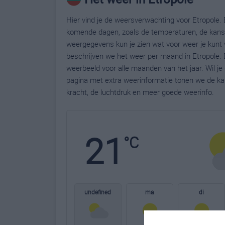
Hier vind je de weersverwachting voor Etropole. B
komende dagen, zoals de temperaturen, de kans 
weergegevens kun je zien wat voor weer je kunt 
beschrijven we het weer per maand in Etropole. 
weerbeeld voor alle maanden van het jaar. Wil j
pagina met extra weerinformatie tonen we de ka
kracht, de luchtdruk en meer goede weerinfo.
21
°C
undefined
ma
di