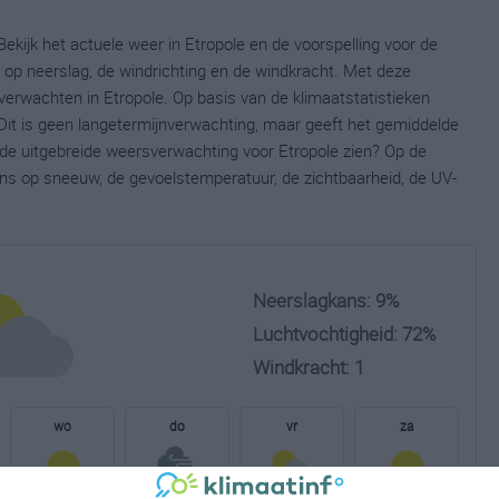
ekijk het actuele weer in Etropole en de voorspelling voor de
op neerslag, de windrichting en de windkracht. Met deze
verwachten in Etropole. Op basis van de klimaatstatistieken
Dit is geen langetermijnverwachting, maar geeft het gemiddelde
e de uitgebreide weersverwachting voor Etropole zien? Op de
ns op sneeuw, de gevoelstemperatuur, de zichtbaarheid, de UV-
Neerslagkans: 9%
Luchtvochtigheid: 72%
Windkracht: 1
wo
do
vr
za