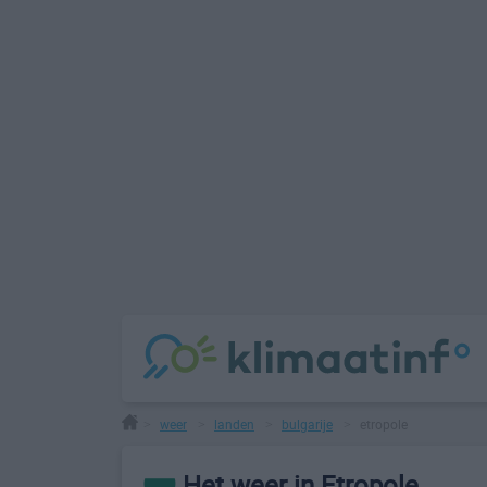
weer
landen
bulgarije
etropole
>
>
>
>
Het weer in Etropole