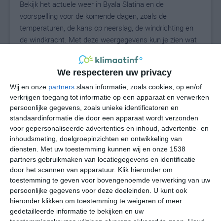
Bekijk het actuele weer in Byala Slatina en de
voorspelling voor de komende dagen, zoals de
temperaturen, de kans op neerslag, de windrichting en
de windkracht. Met deze weergegevens kun je zien wat
voor weer je kunt verwachten in Byala Slatina. Op basis
van de klimaatstatistieken beschrijven we het weer per
We respecteren uw privacy
maand in Byala Slatina. Dit is geen
langetermijnverwachting, maar geeft het gemiddelde
Wij en onze
partners
slaan informatie, zoals cookies, op en/of
verkrijgen toegang tot informatie op een apparaat en verwerken
weerbeeld voor alle maanden van het jaar. Wil je de
persoonlijke gegevens, zoals unieke identificatoren en
uitgebreide weersverwachting voor Byala Slatina zien?
standaardinformatie die door een apparaat wordt verzonden
Op de pagina met extra weerinformatie tonen we de
voor gepersonaliseerde advertenties en inhoud, advertentie- en
kans op sneeuw, de gevoelstemperatuur, de
inhoudsmeting, doelgroepinzichten en ontwikkeling van
zichtbaarheid, de UV-kracht, de luchtdruk en meer goede
diensten.
Met uw toestemming kunnen wij en onze 1538
weerinfo.
partners gebruikmaken van locatiegegevens en identificatie
door het scannen van apparatuur. Klik hieronder om
toestemming te geven voor bovengenoemde verwerking van uw
persoonlijke gegevens voor deze doeleinden. U kunt ook
27
N
hieronder klikken om toestemming te weigeren of meer
°C
gedetailleerde informatie te bekijken en uw
L