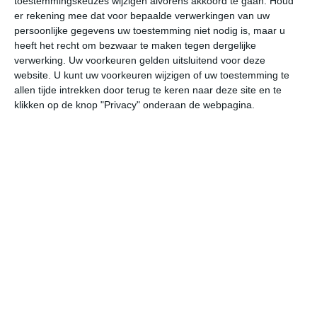
toestemmingskeuzes wijzigen alvorens akkoord te gaan.
Houd
W
er rekening mee dat voor bepaalde verwerkingen van uw
persoonlijke gegevens uw toestemming niet nodig is, maar u
heeft het recht om bezwaar te maken tegen dergelijke
do
vr
za
zo
ma
verwerking. Uw voorkeuren gelden uitsluitend voor deze
website. U kunt uw voorkeuren wijzigen of uw toestemming te
allen tijde intrekken door terug te keren naar deze site en te
35°
15°
34°
18°
34°
20°
27°
19°
31°
18°
klikken op de knop "Privacy" onderaan de webpagina.
33°C
26°C
22°C
19°C
18°C
27
19:00
22:00
01:00
04:00
07:00
10
19:00
22:00
01:00
04:00
07:00
10
NO 2
O 0
WZW 1
WZW 1
ZW 1
NW