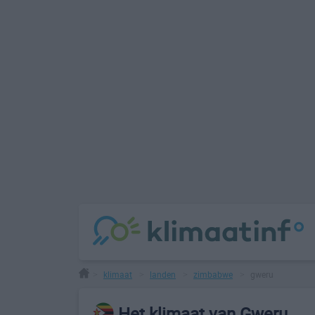
klimaat
landen
zimbabwe
gweru
>
>
>
>
Het klimaat van Gweru