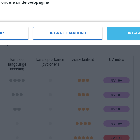
" onderaan de webpagina.
taalbeeld van het klimaat en de mogelijke weersomstandigheden
IES
IK GA NIET AKKOORD
IK GA
p winters weer, (extreme) hitte of orkanen is vind je vaak niet
ndige extra klimaatinfo.
kans op
kans op orkanen
zonzekerheid
UV-index
langdurige
(cyclonen)
neerslag
UV 10+
UV 10+
UV 10+
UV 10+
UV 8-10