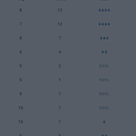
8
13
7
12
8
7
9
4
9
2
NIHIL
9
1
NIHIL
9
1
NIHIL
10
1
NIHIL
10
1
9
5