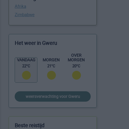
Afrika
Zimbabwe
Het weer in Gweru
OVER
MORGEN
VANDAAG
MORGEN
20°C
22°C
21°C
weersverwachting voor Gweru
Beste reistijd