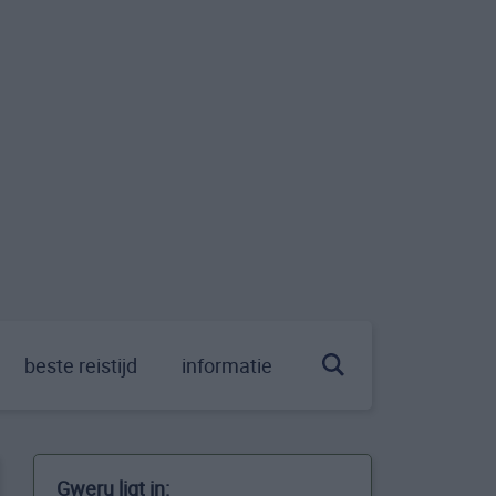
beste reistijd
informatie
Gweru ligt in: