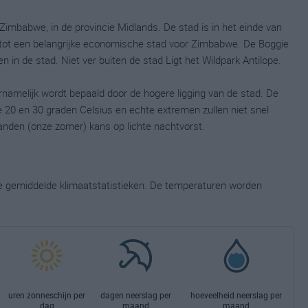
 Zimbabwe, in de provincie Midlands. De stad is in het einde van
 tot een belangrijke economische stad voor Zimbabwe. De Boggie
 in de stad. Niet ver buiten de stad Ligt het Wildpark Antilope.
namelijk wordt bepaald door de hogere ligging van de stad. De
 20 en 30 graden Celsius en echte extremen zullen niet snel
anden (onze zomer) kans op lichte nachtvorst.
ge gemiddelde klimaatstatistieken. De temperaturen worden
uren zonneschijn per
dagen neerslag per
hoeveelheid neerslag per
dag
maand
maand