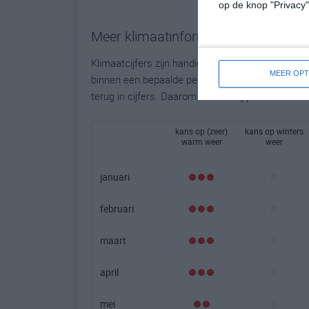
op de knop "Privacy
Meer klimaatinformatie
Klimaatcijfers zijn handig, maar bieden geen to
MEER OPT
binnen een bepaalde periode. Hoe groot de kans o
terug in cijfers. Daarom bieden wij per maand ha
kans op (zeer)
kans op winters
warm weer
weer
januari
februari
maart
april
mei