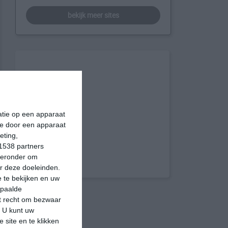
bekijk meer sites
matie op een apparaat
ie door een apparaat
eting,
1538 partners
hieronder om
r deze doeleinden.
 te bekijken en uw
epaalde
et recht om bezwaar
. U kunt uw
 site en te klikken