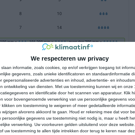
8
10
7
14
-100 mm =
|
101-200 mm =
|
meer dan 200 mm =
We respecteren uw privacy
slaan informatie, zoals cookies, op en/of verkrijgen toegang tot infor
lijke gegevens, zoals unieke identificatoren en standaardinformatie d
r gepersonaliseerde advertenties en inhoud, advertentie- en inhoudsm
n ontwikkeling van diensten.
Met uw toestemming kunnen wij en onze 
atiegegevens en identificatie door het scannen van apparatuur. Klik 
en voor bovengenoemde verwerking van uw persoonlijke gegevens voo
 klikken om toestemming te weigeren of meer gedetailleerde informatie
wijzigen alvorens akkoord te gaan.
Houd er rekening mee dat voor b
 persoonlijke gegevens uw toestemming niet nodig is, maar u heeft h
lijke verwerking. Uw voorkeuren gelden uitsluitend voor deze website
of uw toestemming te allen tijde intrekken door terug te keren naar deze