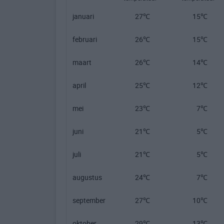
januari
27℃
15℃
februari
26℃
15℃
maart
26℃
14℃
april
25℃
12℃
mei
23℃
7℃
juni
21℃
5℃
juli
21℃
5℃
augustus
24℃
7℃
september
27℃
10℃
oktober
29℃
13℃