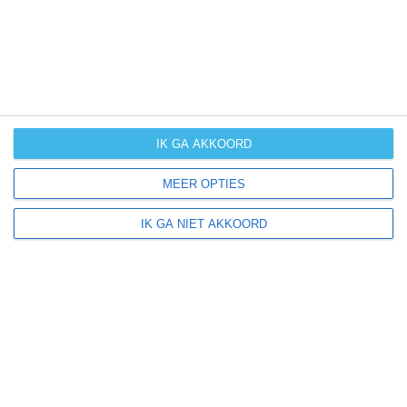
klik
hier
voor uitleg over de symbolen
IK GA AKKOORD
MEER OPTIES
IK GA NIET AKKOORD