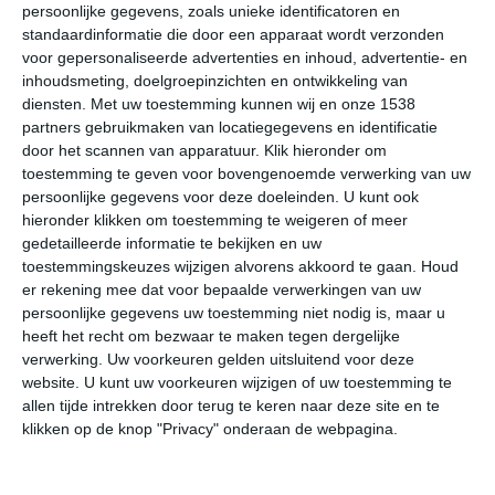
Onderstaande cijfers zijn gebaseerd op langjarige
persoonlijke gegevens, zoals unieke identificatoren en
gemiddelde klimaatstatistieken. De temperaturen
standaardinformatie die door een apparaat wordt verzonden
worden weergegeven in graden Celsius (°C).
voor gepersonaliseerde advertenties en inhoud, advertentie- en
inhoudsmeting, doelgroepinzichten en ontwikkeling van
diensten.
Met uw toestemming kunnen wij en onze 1538
januari
februari
maart
partners gebruikmaken van locatiegegevens en identificatie
door het scannen van apparatuur. Klik hieronder om
maximum
toestemming te geven voor bovengenoemde verwerking van uw
23℃
24℃
25℃
persoonlijke gegevens voor deze doeleinden. U kunt ook
temperatuur
hieronder klikken om toestemming te weigeren of meer
gedetailleerde informatie te bekijken en uw
toestemmingskeuzes wijzigen alvorens akkoord te gaan.
Houd
minimum
er rekening mee dat voor bepaalde verwerkingen van uw
15℃
16℃
18℃
temperatuur
persoonlijke gegevens uw toestemming niet nodig is, maar u
heeft het recht om bezwaar te maken tegen dergelijke
verwerking. Uw voorkeuren gelden uitsluitend voor deze
website. U kunt uw voorkeuren wijzigen of uw toestemming te
uren
allen tijde intrekken door terug te keren naar deze site en te
7
8
9
zonneschijn
klikken op de knop "Privacy" onderaan de webpagina.
per dag