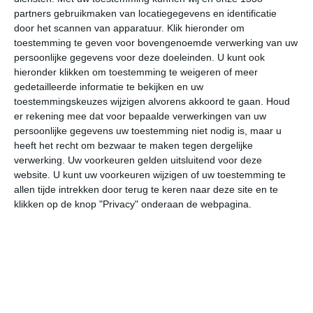
augustus eigenlijk bijna niet voor. De lente en de herfst
partners gebruikmaken van locatiegegevens en identificatie
zijn vrij kort van duur en met name de late herfstmaand
door het scannen van apparatuur. Klik hieronder om
toestemming te geven voor bovengenoemde verwerking van uw
november kan voor de nodige neerslag zorgen.
persoonlijke gegevens voor deze doeleinden. U kunt ook
hieronder klikken om toestemming te weigeren of meer
gedetailleerde informatie te bekijken en uw
Tickets & tours voor
toestemmingskeuzes wijzigen alvorens akkoord te gaan.
Houd
Vaticaanstad
er rekening mee dat voor bepaalde verwerkingen van uw
persoonlijke gegevens uw toestemming niet nodig is, maar u
heeft het recht om bezwaar te maken tegen dergelijke
Wil je Vaticaanstad bezoeken zonder
verwerking. Uw voorkeuren gelden uitsluitend voor deze
lange wachttijden? Boek je tickets en
website. U kunt uw voorkeuren wijzigen of uw toestemming te
rondleidingen vooraf en haal meer uit
allen tijde intrekken door terug te keren naar deze site en te
je bezoek.
klikken op de knop "Privacy" onderaan de webpagina.
✔️ Vaticaanse Musea met skip-the-line
toegang
✔️ Sixtijnse Kapel met gids
✔️ Sint-Pietersbasiliek en