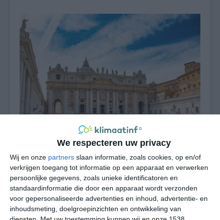
We respecteren uw privacy
Wij en onze
partners
slaan informatie, zoals cookies, op en/of
verkrijgen toegang tot informatie op een apparaat en verwerken
Wie Vaticaanstad wil bezoeken, moet in de
persoonlijke gegevens, zoals unieke identificatoren en
zomermaanden rekening houden met vrij hoge
standaardinformatie die door een apparaat wordt verzonden
temperaturen, die op kunnen lopen tot ruim boven de
voor gepersonaliseerde advertenties en inhoud, advertentie- en
dertig graden. Lagere maximumtemperaturen dan 25
inhoudsmeting, doelgroepinzichten en ontwikkeling van
graden komen gedurende de warmste maanden juli en
diensten.
Met uw toestemming kunnen wij en onze 1538