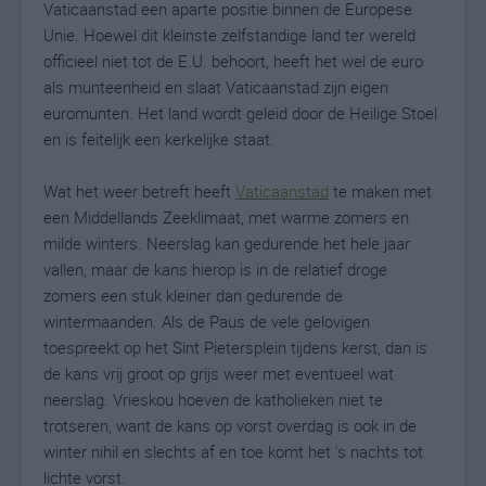
Vaticaanstad een aparte positie binnen de Europese
Unie. Hoewel dit kleinste zelfstandige land ter wereld
officieel niet tot de E.U. behoort, heeft het wel de euro
als munteenheid en slaat Vaticaanstad zijn eigen
euromunten. Het land wordt geleid door de Heilige Stoel
en is feitelijk een kerkelijke staat.
Wat het weer betreft heeft
Vaticaanstad
te maken met
een Middellands Zeeklimaat, met warme zomers en
milde winters. Neerslag kan gedurende het hele jaar
vallen, maar de kans hierop is in de relatief droge
zomers een stuk kleiner dan gedurende de
wintermaanden. Als de Paus de vele gelovigen
toespreekt op het Sint Pietersplein tijdens kerst, dan is
de kans vrij groot op grijs weer met eventueel wat
neerslag. Vrieskou hoeven de katholieken niet te
trotseren, want de kans op vorst overdag is ook in de
winter nihil en slechts af en toe komt het 's nachts tot
lichte vorst.