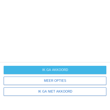
langdurige
neerslag
kans op
orkanen
(cyclonen)
zonzekerheid
UV-index
UV 0-3
UV 0-3
UV 0-3
UV 3-6
klik
hier
voor uitleg over de symbolen
IK GA AKKOORD
MEER OPTIES
IK GA NIET AKKOORD