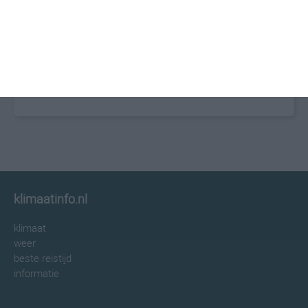
klimaatinfo.nl
klimaat
weer
beste reistijd
informatie