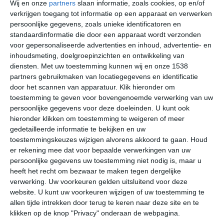
Wij en onze
partners
slaan informatie, zoals cookies, op en/of
nacht kan het er flink vriezen. Op dagen dat de zon
verkrijgen toegang tot informatie op een apparaat en verwerken
minder invloed heeft op het klimaat zal de
persoonlijke gegevens, zoals unieke identificatoren en
dagtemperatuur de hele dag onder het vriespunt liggen.
standaardinformatie die door een apparaat wordt verzonden
In deze periode zal de neerslag als sneeuw en natte
voor gepersonaliseerde advertenties en inhoud, advertentie- en
inhoudsmeting, doelgroepinzichten en ontwikkeling van
sneeuw naar beneden komen. De zomers zijn warm en
diensten.
Met uw toestemming kunnen wij en onze 1538
aangenaam, met een gemiddelde dagtemperatuur rond
partners gebruikmaken van locatiegegevens en identificatie
de twintig graden. Op de warmste dagen van het jaar zal
door het scannen van apparatuur. Klik hieronder om
het kwik richting de dertig graden Celsius stijgen.
toestemming te geven voor bovengenoemde verwerking van uw
Temperaturen boven de dertig graden zijn een
persoonlijke gegevens voor deze doeleinden. U kunt ook
zeldzaamheid. De grootste kans op langdurige neerslag
hieronder klikken om toestemming te weigeren of meer
heb je in de maanden juni en juli.
gedetailleerde informatie te bekijken en uw
toestemmingskeuzes wijzigen alvorens akkoord te gaan.
Houd
er rekening mee dat voor bepaalde verwerkingen van uw
Klimaatcijfers
persoonlijke gegevens uw toestemming niet nodig is, maar u
heeft het recht om bezwaar te maken tegen dergelijke
Onderstaande cijfers zijn gebaseerd op langjarige
verwerking. Uw voorkeuren gelden uitsluitend voor deze
gemiddelde klimaatstatistieken. De temperaturen
website. U kunt uw voorkeuren wijzigen of uw toestemming te
worden weergegeven in graden Celsius (°C).
allen tijde intrekken door terug te keren naar deze site en te
klikken op de knop "Privacy" onderaan de webpagina.
januari
februari
maart