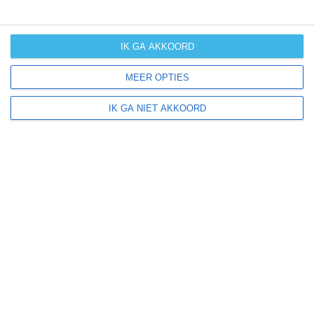
Meer klimaatinformatie
IK GA AKKOORD
Klimaatcijfers zijn handig, maar bieden geen totaalbeeld
van het klimaat en de mogelijke weersomstandigheden
MEER OPTIES
binnen een bepaalde periode. Hoe groot de kans op
winters weer, (extreme) hitte of orkanen is vind je vaak
IK GA NIET AKKOORD
niet terug in cijfers. Daarom bieden wij per maand
handige extra klimaatinfo.
januari
februari
maart
april
kans op
(zeer) warm
weer
kans op
winters weer