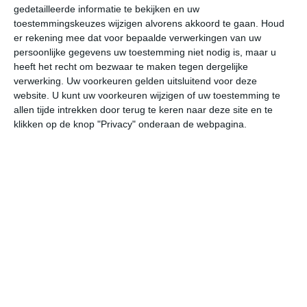
gedetailleerde informatie te bekijken en uw
Zonvakantie naar Gran
toestemmingskeuzes wijzigen alvorens akkoord te gaan.
Houd
Canaria met TUI
er rekening mee dat voor bepaalde verwerkingen van uw
persoonlijke gegevens uw toestemming niet nodig is, maar u
Gran Canaria is een van de populairste
heeft het recht om bezwaar te maken tegen dergelijke
verwerking. Uw voorkeuren gelden uitsluitend voor deze
bestemmingen voor zonzoekers in
website. U kunt uw voorkeuren wijzigen of uw toestemming te
Europa. Met kilometers aan stranden,
allen tijde intrekken door terug te keren naar deze site en te
een aangenaam klimaat bijna het hele
klikken op de knop "Privacy" onderaan de webpagina.
jaar door en een veelzijdige combinatie
van natuur en gezelligheid is het eiland
ideaal voor je vakantie. Wil je jouw reis
goed geregeld hebben, inclusief vlucht
en verblijf in een prettig hotel? Met TUI
vind je complete vakanties naar Gran
Canaria, van comfortabele
accommodaties tot scherpe deals
voor het hele seizoen.