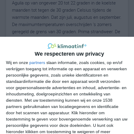
Aguila op van ongeveer 20 tot 22 graden in de koelste
maanden tot tegen de 30 graden Celsius tijdens de
warmste maanden. Dat zijn juli, augustus en september.
De maximumtemperaturen overschrijden 's zomers
geregeld de grens van 30 graden. Prima strandweer. De
ligging aan de kust zorgt ervoor dat de
temperatuurverschillen binnen een etmaal vrij klein zijn.
De minimumtemperatuur ligt in het winterseizoen
We respecteren uw privacy
ongeveer vijf tot zeven graden onder de
Wij en onze
partners
slaan informatie, zoals cookies, op en/of
maximumtemperatuur. In de zomer loopt het verschil op
verkrijgen toegang tot informatie op een apparaat en verwerken
naar zeven tot acht graden. De kans op vorst bestaat
persoonlijke gegevens, zoals unieke identificatoren en
niet in Playa del Aguila.
standaardinformatie die door een apparaat wordt verzonden
voor gepersonaliseerde advertenties en inhoud, advertentie- en
inhoudsmeting, doelgroepinzichten en ontwikkeling van
De zeewatertemperatuur ligt in de winter rond de 20
diensten.
Met uw toestemming kunnen wij en onze 1538
graden Celsius. Vanaf april/mei warmt het zeewater op,
partners gebruikmaken van locatiegegevens en identificatie
totdat in september de hoogste watertemperatuur
door het scannen van apparatuur. Klik hieronder om
bereikt wordt: 25 of 26 graden Celsius is dan normaal.
toestemming te geven voor bovengenoemde verwerking van uw
persoonlijke gegevens voor deze doeleinden. U kunt ook
hieronder klikken om toestemming te weigeren of meer