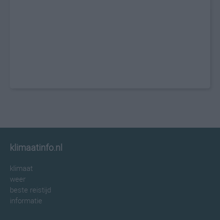
klimaatinfo.nl
klimaat
weer
beste reistijd
informatie