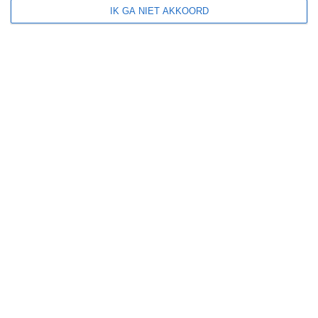
IK GA NIET AKKOORD
januari
februari
maart
april
kans op
(zeer) warm
weer
kans op
winters weer
kans op
langdurige
neerslag
kans op
orkanen
(cyclonen)
zonzekerheid