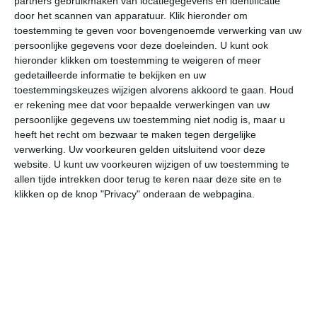
partners gebruikmaken van locatiegegevens en identificatie
door het scannen van apparatuur. Klik hieronder om
toestemming te geven voor bovengenoemde verwerking van uw
persoonlijke gegevens voor deze doeleinden. U kunt ook
hieronder klikken om toestemming te weigeren of meer
gedetailleerde informatie te bekijken en uw
toestemmingskeuzes wijzigen alvorens akkoord te gaan.
Houd
er rekening mee dat voor bepaalde verwerkingen van uw
persoonlijke gegevens uw toestemming niet nodig is, maar u
heeft het recht om bezwaar te maken tegen dergelijke
verwerking. Uw voorkeuren gelden uitsluitend voor deze
website. U kunt uw voorkeuren wijzigen of uw toestemming te
Zon en neerslag
allen tijde intrekken door terug te keren naar deze site en te
klikken op de knop "Privacy" onderaan de webpagina.
Op jaarbasis is er in Meloneras ongeveer 2800 tot 3000
uur per jaar sprake van (overwegend) zonnig weer. De
kans op bewolking is in de winter wat groter dan in de
zomer. Vooral de periode april tot en met september
schijnt de zon uitbundig. In het najaar zie je wat vaker
dat het net na zonsopkomst wat bewolkt kan zijn. Na
zonsopkomst zie je de wolken meestal snel weer