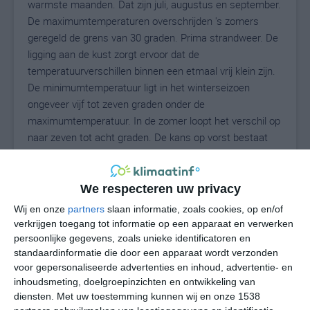
warmste maanden. Dat zijn juli, augustus en september.
De maximumtemperaturen overschrijden 's zomers
geregeld de grens van 30 graden. Prima strandweer. De
ligging aan de kust zorgt ervoor dat de
temperatuurverschillen binnen een etmaal vrij klein zijn.
De minimumtemperatuur ligt in het winterseizoen
ongeveer vijf tot zeven graden onder de
maximumtemperatuur. In de zomer loopt het verschil op
naar zeven tot acht graden. De kans op vorst bestaat
niet in Meloneras.
De zeewatertemperatuur ligt in de winter rond de 20
We respecteren uw privacy
graden Celsius. Vanaf april/mei warmt het zeewater op,
Wij en onze
partners
slaan informatie, zoals cookies, op en/of
totdat in september de hoogste watertemperatuur
verkrijgen toegang tot informatie op een apparaat en verwerken
bereikt wordt: 25 of 26 graden Celsius is dan normaal.
persoonlijke gegevens, zoals unieke identificatoren en
standaardinformatie die door een apparaat wordt verzonden
voor gepersonaliseerde advertenties en inhoud, advertentie- en
inhoudsmeting, doelgroepinzichten en ontwikkeling van
diensten.
Met uw toestemming kunnen wij en onze 1538