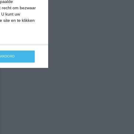
epaalde
et recht om bezwaar
. U kunt uw
 site en te klikken
 AKKOORD