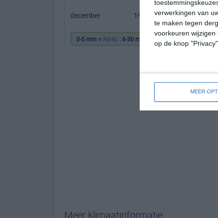
toestemmingskeuzes 
verwerkingen van uw
december
15℃
8℃
te maken tegen derge
voorkeuren wijzigen 
0-5 mm =
NIHIL
|
6-30 mm =
|
31-60 mm =
|
61
op de knop "Privacy
MEER OPT
Meer klimaatinformatie