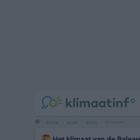
klimaat
landen
spanje
de balearen
>
>
>
>
Het klimaat van de Balear