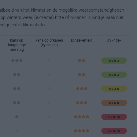
taalbeeld van het klimaat en de mogelijke weersomstandigheden
p winters weer, (extreme) hitte of orkanen is vind je vaak niet
ndige extra klimaatinfo.
kans op
kans op orkanen
zonzekerheid
UV-index
langdurige
(cyclonen)
neerslag
UV 0-3
UV 0-3
UV 3-6
UV 6-8
UV 8-10
UV 8-10