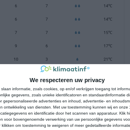
6
7
14℃
6
7
14℃
7
7
15℃
9
6
17℃
10
3
21℃
11
2
24℃
We respecteren uw privacy
10
3
25℃
slaan informatie, zoals cookies, op en/of verkrijgen toegang tot infor
lijke gegevens, zoals unieke identificatoren en standaardinformatie d
8
5
24℃
r gepersonaliseerde advertenties en inhoud, advertentie- en inhoudsm
n ontwikkeling van diensten.
Met uw toestemming kunnen wij en onze 
6
7
22℃
atiegegevens en identificatie door het scannen van apparatuur. Klik 
en voor bovengenoemde verwerking van uw persoonlijke gegevens voo
 klikken om toestemming te weigeren of meer gedetailleerde informatie
5
7
19℃