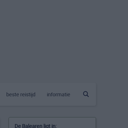
beste reistijd
informatie
De Balearen ligt in: