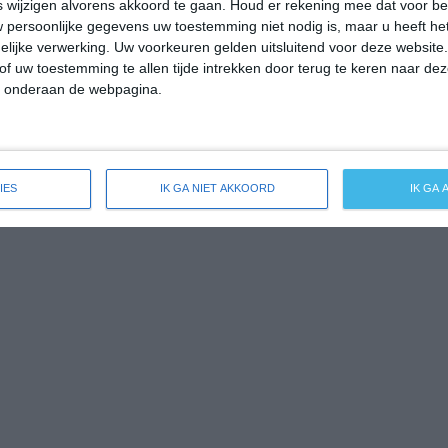
wijzigen alvorens akkoord te gaan.
Houd er rekening mee dat voor b
 persoonlijke gegevens uw toestemming niet nodig is, maar u heeft h
5
8
16℃
lijke verwerking. Uw voorkeuren gelden uitsluitend voor deze website
of uw toestemming te allen tijde intrekken door terug te keren naar deze
-100 mm =
|
101-200 mm =
|
meer dan 200 mm =
" onderaan de webpagina.
IES
IK GA NIET AKKOORD
IK GA