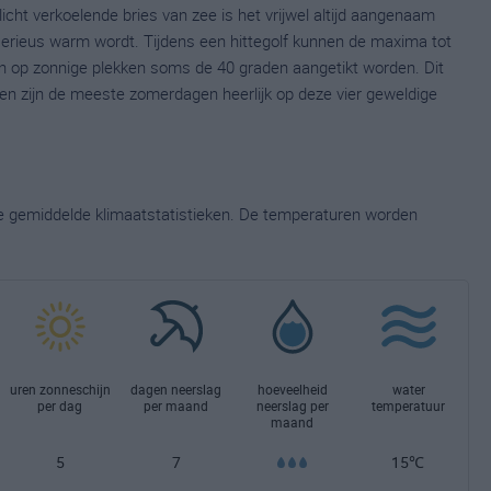
cht verkoelende bries van zee is het vrijwel altijd aangenaam
serieus warm wordt. Tijdens een hittegolf kunnen de maxima tot
an op zonnige plekken soms de 40 graden aangetikt worden. Dit
een zijn de meeste zomerdagen heerlijk op deze vier geweldige
ge gemiddelde klimaatstatistieken. De temperaturen worden
uren zonneschijn
dagen neerslag
hoeveelheid
water
per dag
per maand
neerslag per
temperatuur
maand
5
7
15℃