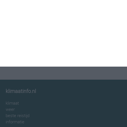
klimaatinfo.nl
klimaat
weer
beste reistijd
informatie