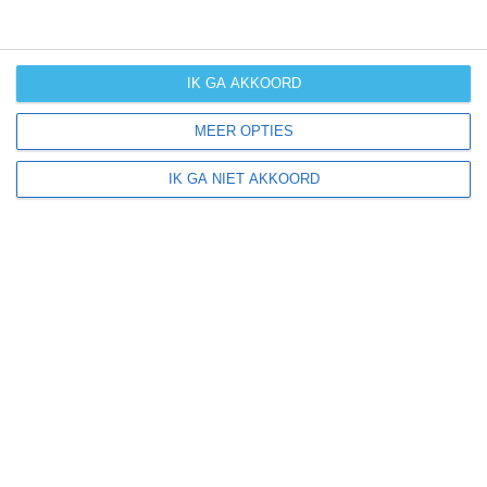
IK GA AKKOORD
MEER OPTIES
IK GA NIET AKKOORD
Ad Damazin ligt in:
Afrika
Soedan