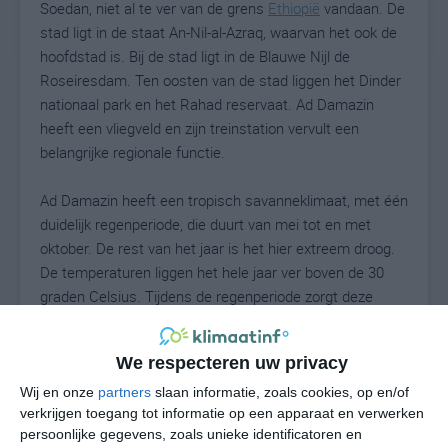
Soedan, niet al te ver van de grens
Ethiopië
vandaan. De
stad ligt in de staat An-Nil-al-Azraq, waarvan het ook de
hoofdstad is. Bij de stad ligt in de Blauwe Nijl de
Roseiresdam. Ten oosten van de stad liggen het Dinder
nationaal park en het Rahad reservaat. Ad Damazin
heeft een vliegveld en zijn treinstation vervult een
belangrijke regionale functie.
Ad Damazin heeft een tropisch savanneklimaat, met één
duidelijk regenperiode, die duurt van mei tot en met
oktober. De rest van het jaar is het hier extreem droog.
De temperaturen liggen het hele jaar ver boven de 30
graden Celsius. Tijdens de regenperiode zorgt deze
combinatie voor een hoge luchtvochtigheid.
We respecteren uw privacy
Klimaatcijfers
Wij en onze
partners
slaan informatie, zoals cookies, op en/of
Onderstaande cijfers zijn gebaseerd op langjarige
verkrijgen toegang tot informatie op een apparaat en verwerken
gemiddelde klimaatstatistieken. De temperaturen
persoonlijke gegevens, zoals unieke identificatoren en