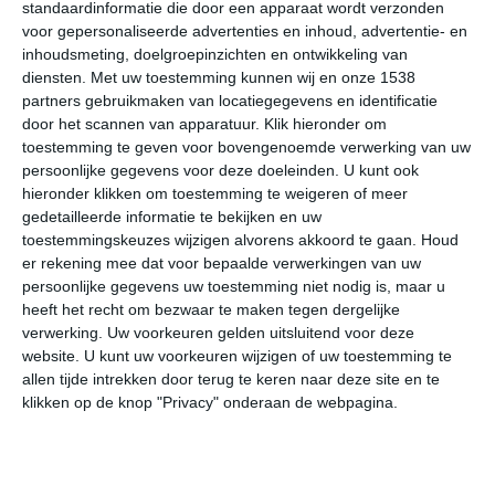
worden weergegeven in graden Celsius (°C).
standaardinformatie die door een apparaat wordt verzonden
voor gepersonaliseerde advertenties en inhoud, advertentie- en
inhoudsmeting, doelgroepinzichten en ontwikkeling van
januari
februari
maart
diensten.
Met uw toestemming kunnen wij en onze 1538
partners gebruikmaken van locatiegegevens en identificatie
maximum
door het scannen van apparatuur. Klik hieronder om
35℃
37℃
39℃
toestemming te geven voor bovengenoemde verwerking van uw
temperatuur
persoonlijke gegevens voor deze doeleinden. U kunt ook
hieronder klikken om toestemming te weigeren of meer
gedetailleerde informatie te bekijken en uw
minimum
toestemmingskeuzes wijzigen alvorens akkoord te gaan.
Houd
17℃
18℃
22℃
temperatuur
er rekening mee dat voor bepaalde verwerkingen van uw
persoonlijke gegevens uw toestemming niet nodig is, maar u
heeft het recht om bezwaar te maken tegen dergelijke
uren
verwerking. Uw voorkeuren gelden uitsluitend voor deze
10
10
9
website. U kunt uw voorkeuren wijzigen of uw toestemming te
zonneschijn
allen tijde intrekken door terug te keren naar deze site en te
per dag
klikken op de knop "Privacy" onderaan de webpagina.
dagen
0
0
1
neerslag per