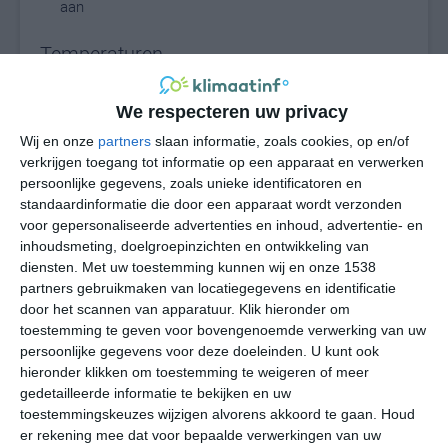
aan
Temperaturen
De temperaturen liggen overdag rond de tropische
We respecteren uw privacy
waarde van 30 graden. Soms wordt het iets warmer in
Takamaka, soms komt de maximumtemperatuur iets
Wij en onze
partners
slaan informatie, zoals cookies, op en/of
verkrijgen toegang tot informatie op een apparaat en verwerken
lager uit. Na zonsondergang daalt de temperatuur vrij
persoonlijke gegevens, zoals unieke identificatoren en
geleidelijk. De minimumtemperatuur komt gemiddeld
standaardinformatie die door een apparaat wordt verzonden
rond de 25 graden uit. De kans dat de thermometer ver
voor gepersonaliseerde advertenties en inhoud, advertentie- en
boven de 30 graden oploopt is niet zo groot. In de
inhoudsmeting, doelgroepinzichten en ontwikkeling van
periode februari tot en met mei is deze kans groter dan
diensten.
Met uw toestemming kunnen wij en onze 1538
tijdens de andere maanden. De gemiddelde relatieve
partners gebruikmaken van locatiegegevens en identificatie
luchtvochtigheid ligt rond de 80%. Hierdoor ligt de
door het scannen van apparatuur. Klik hieronder om
toestemming te geven voor bovengenoemde verwerking van uw
gevoelstemperatuur vaak wat hoger dan de
persoonlijke gegevens voor deze doeleinden. U kunt ook
daadwerkelijke temperatuur, maar niet als er voldoende
hieronder klikken om toestemming te weigeren of meer
wind staat.
gedetailleerde informatie te bekijken en uw
toestemmingskeuzes wijzigen alvorens akkoord te gaan.
Houd
Het zeewater aan de kust van Takamaka is altijd
er rekening mee dat voor bepaalde verwerkingen van uw