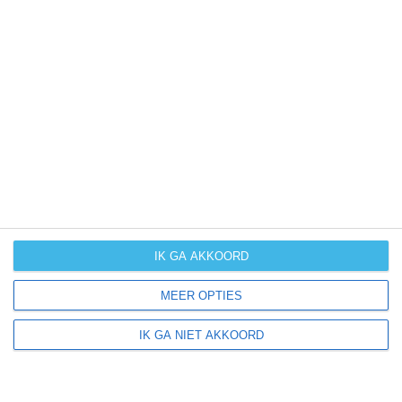
Meer klimaatinformatie
Klimaatcijfers zijn handig, maar bieden geen totaalbeeld
van het klimaat en de mogelijke weersomstandigheden
binnen een bepaalde periode. Hoe groot de kans op
winters weer, (extreme) hitte of orkanen is vind je vaak
niet terug in cijfers. Daarom bieden wij per maand
handige extra klimaatinfo.
januari
februari
maart
april
IK GA AKKOORD
kans op
MEER OPTIES
(zeer) warm
weer
IK GA NIET AKKOORD
kans op
winters weer