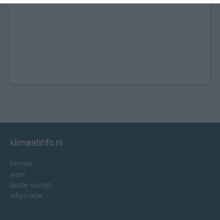
klimaatinfo.nl
klimaat
weer
beste reistijd
informatie