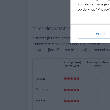
voorkeuren wijzigen 
op de knop "Privacy
Meer klimaatinformatie
MEER OPT
Klimaatcijfers zijn handig, maar bieden geen to
binnen een bepaalde periode. Hoe groot de kans o
terug in cijfers. Daarom bieden wij per maand ha
kans op (zeer)
kans op winters
warm weer
weer
januari
februari
maart