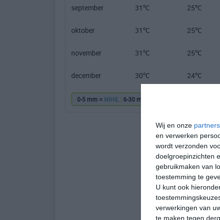
september
31℃
25℃
oktober
31℃
25℃
november
31℃
25℃
december
30℃
24℃
0-5 mm =
NIHIL
|
6-30 mm =
|
31-60 mm =
|
61
Wij en onze
partners
en verwerken persoon
wordt verzonden voo
doelgroepinzichten e
gebruikmaken van loc
toestemming te gev
U kunt ook hieronder
toestemmingskeuzes 
verwerkingen van uw
te maken tegen derge