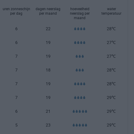
uren zonneschijn
dagen neerslag
hoeveelheid
water
per dag
per maand
neerslag per
temperatuur
maand
6
22
28℃
6
19
27℃
7
19
27℃
7
18
28℃
7
19
28℃
7
19
29℃
6
21
29℃
5
23
29℃