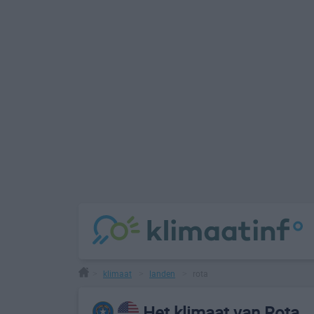
klimaat
landen
rota
>
>
>
Het klimaat van Rota