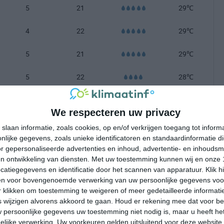
5
21
29℃
4
22
29℃
5
21
29℃
5
22
28℃
-100 mm =
|
101-200 mm =
|
meer dan 200 mm =
We respecteren uw privacy
slaan informatie, zoals cookies, op en/of verkrijgen toegang tot infor
lijke gegevens, zoals unieke identificatoren en standaardinformatie d
r gepersonaliseerde advertenties en inhoud, advertentie- en inhoudsm
n ontwikkeling van diensten.
Met uw toestemming kunnen wij en onze 
atiegegevens en identificatie door het scannen van apparatuur. Klik 
en voor bovengenoemde verwerking van uw persoonlijke gegevens voo
 klikken om toestemming te weigeren of meer gedetailleerde informatie
wijzigen alvorens akkoord te gaan.
Houd er rekening mee dat voor b
 persoonlijke gegevens uw toestemming niet nodig is, maar u heeft h
lijke verwerking. Uw voorkeuren gelden uitsluitend voor deze website