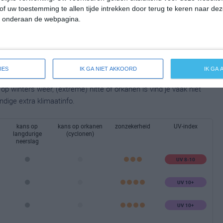
of uw toestemming te allen tijde intrekken door terug te keren naar deze
" onderaan de webpagina.
IES
IK GA NIET AKKOORD
IK GA
taalbeeld van het klimaat en de mogelijke weersomstandigheden
p winters weer, (extreme) hitte of orkanen is vind je vaak niet
ndige extra klimaatinfo.
kans op
kans op orkanen
zonzekerheid
UV-index
langdurige
(cyclonen)
neerslag
UV 8-10
UV 10+
UV 10+