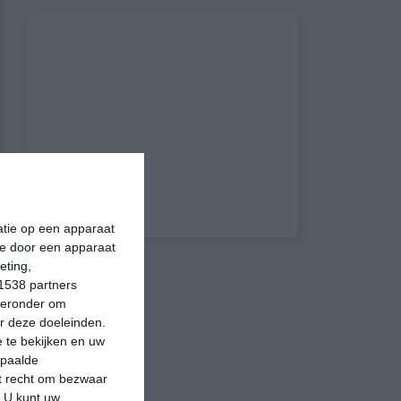
matie op een apparaat
ie door een apparaat
eting,
1538 partners
hieronder om
r deze doeleinden.
 te bekijken en uw
epaalde
et recht om bezwaar
. U kunt uw