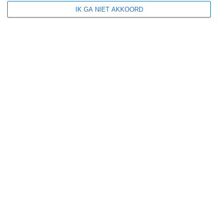
IK GA NIET AKKOORD
+
−
2
Leaflet
| ©
OpenStreetMap
contributors
>
San Jose Village