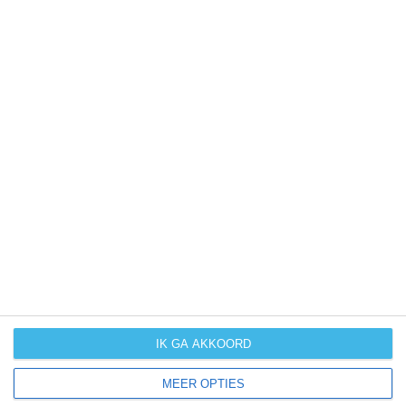
UV-index
UV 8-10
UV 10+
UV 10+
UV 10+
klik
hier
voor uitleg over de symbolen
IK GA AKKOORD
MEER OPTIES