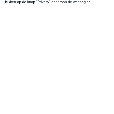
klikken op de knop "Privacy" onderaan de webpagina.
dagen
22
19
19
neerslag per
maand
hoeveelheid
neerslag per
maand
water
28℃
27℃
27℃
temperatuur
0-5 mm =
NIHIL
|
6-30 mm =
|
31-60 mm =
|
61-100 mm =
|