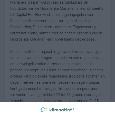
Marianen. Saipan wordt vaak aangeduid als de
hoofdstad van de Noordelijke Marianen, maar officieel is
dit Capital Hill. Hier vind je alle regeringsgebouwen.
Saipan heeft meerdere bezetters gehad, zoals de
Spanjaarden, Duitsers en Japanners. Tegenwoordig
vormt het eiland, samen met de andere eilanden van de
Noordelijke Marianen, een Amerikaans gebiedsdeel.
Saipan heeft een tropisch regenwoudklimaat, waarbij er
sprake is van een drogere periode en een regenseizoen,
dat vrijwel gelijk valt met het orkaanseizoen. In die
periode, die loopt van juli tot en met november, is er een
grotere kans op zware regenbuien, tropische stormen en
dagen met een aanzienlijke hoeveelheid regen. Saipan
kent gedurende het hele jaar tropische temperaturen,
die variëren van gemiddeld 29 tot 31 graden overdag, en
‘s nachts een laagste temperatuur van rond de 24-25
graden Celsius.