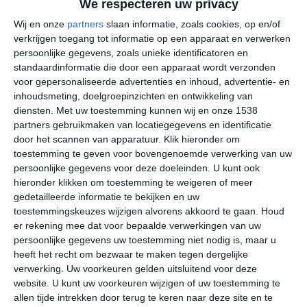
We respecteren uw privacy
Klimaatcijfers
Wij en onze
partners
slaan informatie, zoals cookies, op en/of
Onderstaande cijfers zijn gebaseerd op langjarige
verkrijgen toegang tot informatie op een apparaat en verwerken
gemiddelde klimaatstatistieken. De temperaturen
persoonlijke gegevens, zoals unieke identificatoren en
standaardinformatie die door een apparaat wordt verzonden
worden weergegeven in graden Celsius (°C).
voor gepersonaliseerde advertenties en inhoud, advertentie- en
inhoudsmeting, doelgroepinzichten en ontwikkeling van
januari
februari
maart
diensten.
Met uw toestemming kunnen wij en onze 1538
partners gebruikmaken van locatiegegevens en identificatie
door het scannen van apparatuur. Klik hieronder om
maximum
29℃
29℃
29℃
toestemming te geven voor bovengenoemde verwerking van uw
temperatuur
persoonlijke gegevens voor deze doeleinden. U kunt ook
hieronder klikken om toestemming te weigeren of meer
gedetailleerde informatie te bekijken en uw
minimum
toestemmingskeuzes wijzigen alvorens akkoord te gaan.
Houd
24℃
23℃
23℃
er rekening mee dat voor bepaalde verwerkingen van uw
temperatuur
persoonlijke gegevens uw toestemming niet nodig is, maar u
heeft het recht om bezwaar te maken tegen dergelijke
verwerking. Uw voorkeuren gelden uitsluitend voor deze
uren
website. U kunt uw voorkeuren wijzigen of uw toestemming te
6
6
7
zonneschijn
allen tijde intrekken door terug te keren naar deze site en te
per dag