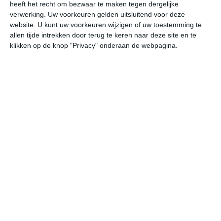
heeft het recht om bezwaar te maken tegen dergelijke
Betaal niet teveel voor je hotel
verwerking. Uw voorkeuren gelden uitsluitend voor deze
website. U kunt uw voorkeuren wijzigen of uw toestemming te
De afgelopen jaren zijn er tientallen hotelboekingssites
allen tijde intrekken door terug te keren naar deze site en te
gekomen die je online hotels laten boeken in steden
klikken op de knop "Privacy" onderaan de webpagina.
zoals Krakau. Wil je in één keer alle aanbieders met
elkaar vergelijken en de voordeligste kamer vinden? Ga
dan naar
Trivago Krakau
. Daar kun je per hotel meteen
zien waar je op dat moment
de goedkoopste kamers
kunt boeken voor jouw reisdata!
Klimaatcijfers
Onderstaande cijfers zijn gebaseerd op langjarige
gemiddelde klimaatstatistieken. De temperaturen
worden weergegeven in graden Celsius (°C).
januari
februari
maart
maximum