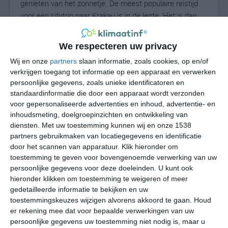
genieten van het zonnetje. De meest populaire reistijd
voor een citytrip naar Krakau is in de lente. Het is dan
nog niet zo warm, maar wel lekker genoeg om fijn rond
te slenteren. Wie wat later in het voorjaar reist, krijgt te
We respecteren uw privacy
maken met wat hogere temperaturen. De zomer is
Wij en onze
partners
slaan informatie, zoals cookies, op en/of
echter de beste reistijd voor Krakau, omdat de kans op
verkrijgen toegang tot informatie op een apparaat en verwerken
zonnig en warm weer dan het grootst is.
persoonlijke gegevens, zoals unieke identificatoren en
standaardinformatie die door een apparaat wordt verzonden
voor gepersonaliseerde advertenties en inhoud, advertentie- en
inhoudsmeting, doelgroepinzichten en ontwikkeling van
diensten.
Met uw toestemming kunnen wij en onze 1538
partners gebruikmaken van locatiegegevens en identificatie
door het scannen van apparatuur. Klik hieronder om
toestemming te geven voor bovengenoemde verwerking van uw
persoonlijke gegevens voor deze doeleinden. U kunt ook
hieronder klikken om toestemming te weigeren of meer
gedetailleerde informatie te bekijken en uw
toestemmingskeuzes wijzigen alvorens akkoord te gaan.
Houd
er rekening mee dat voor bepaalde verwerkingen van uw
persoonlijke gegevens uw toestemming niet nodig is, maar u