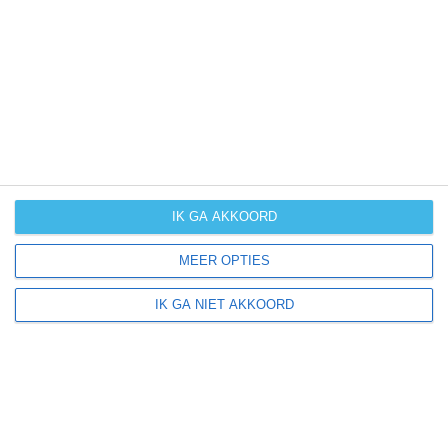
kans op
orkanen
(cyclonen)
zonzekerheid
UV-index
UV 0-3
UV 0-3
UV 0-3
UV 3-6
IK GA AKKOORD
klik
hier
voor uitleg over de symbolen
MEER OPTIES
IK GA NIET AKKOORD