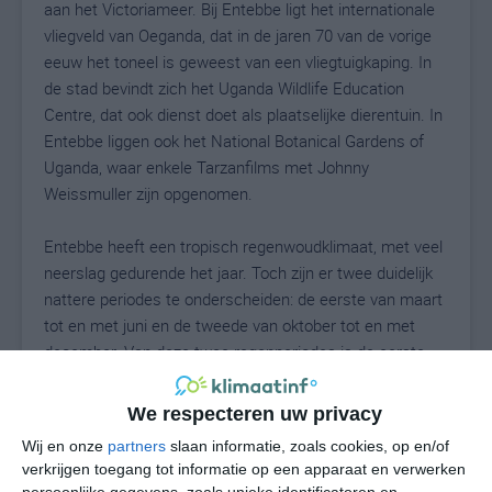
aan het Victoriameer. Bij Entebbe ligt het internationale
vliegveld van Oeganda, dat in de jaren 70 van de vorige
eeuw het toneel is geweest van een vliegtuigkaping. In
de stad bevindt zich het Uganda Wildlife Education
Centre, dat ook dienst doet als plaatselijke dierentuin. In
Entebbe liggen ook het National Botanical Gardens of
Uganda, waar enkele Tarzanfilms met Johnny
Weissmuller zijn opgenomen.
Entebbe heeft een tropisch regenwoudklimaat, met veel
neerslag gedurende het jaar. Toch zijn er twee duidelijk
nattere periodes te onderscheiden: de eerste van maart
tot en met juni en de tweede van oktober tot en met
december. Van deze twee regenperiodes is de eerste
aanmerkelijk natter. Tussen de regenperiodes in valt er
ook nog veel neerslag. Dit zorgt ervoor dat de
We respecteren uw privacy
gemiddelde luchtvochtigheid het hele jaar aan de hoge
Wij en onze
partners
slaan informatie, zoals cookies, op en/of
kant is.
verkrijgen toegang tot informatie op een apparaat en verwerken