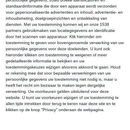
persoonlijke gegevens, zoals unieke identificatoren en
Klimaatcijfers
standaardinformatie die door een apparaat wordt verzonden
voor gepersonaliseerde advertenties en inhoud, advertentie- en
Onderstaande cijfers zijn gebaseerd op langjarige
inhoudsmeting, doelgroepinzichten en ontwikkeling van
gemiddelde klimaatstatistieken. De temperaturen
diensten.
Met uw toestemming kunnen wij en onze 1538
worden weergegeven in graden Celsius (°C).
partners gebruikmaken van locatiegegevens en identificatie
door het scannen van apparatuur. Klik hieronder om
toestemming te geven voor bovengenoemde verwerking van uw
januari
februari
maart
persoonlijke gegevens voor deze doeleinden. U kunt ook
hieronder klikken om toestemming te weigeren of meer
maximum
gedetailleerde informatie te bekijken en uw
29℃
29℃
28℃
temperatuur
toestemmingskeuzes wijzigen alvorens akkoord te gaan.
Houd
er rekening mee dat voor bepaalde verwerkingen van uw
persoonlijke gegevens uw toestemming niet nodig is, maar u
heeft het recht om bezwaar te maken tegen dergelijke
minimum
verwerking. Uw voorkeuren gelden uitsluitend voor deze
16℃
16℃
17℃
temperatuur
website. U kunt uw voorkeuren wijzigen of uw toestemming te
allen tijde intrekken door terug te keren naar deze site en te
klikken op de knop "Privacy" onderaan de webpagina.
uren
7
7
6
zonneschijn
per dag