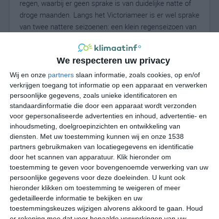
regen, waarbij er geen sprake is van duidelijke natte of
droge maanden. Langs het Victoriameer is er wel sprake
van twee nattere seizoenen: een klein regenseizoen van
half oktober tot half december en een groot
regenseizoen van begin maart tot begin juni. De
We respecteren uw privacy
zomermaanden zijn daar relatief droog, net als de
maanden januari en februari. In het noorden is er
Wij en onze
partners
slaan informatie, zoals cookies, op en/of
duidelijk sprake van een droge winter en een natte
verkrijgen toegang tot informatie op een apparaat en verwerken
persoonlijke gegevens, zoals unieke identificatoren en
zomer.
standaardinformatie die door een apparaat wordt verzonden
voor gepersonaliseerde advertenties en inhoud, advertentie- en
Temperaturen
inhoudsmeting, doelgroepinzichten en ontwikkeling van
diensten.
Met uw toestemming kunnen wij en onze 1538
Omdat Oeganda op de evenaar ligt, is er vrij weinig
partners gebruikmaken van locatiegegevens en identificatie
variatie in de temperatuur. Gemiddeld ligt de
door het scannen van apparatuur. Klik hieronder om
temperatuur overdag tussen de 25 en 32 graden op de
toestemming te geven voor bovengenoemde verwerking van uw
hoogvlaktes die tussen de 1000 en 1300 meter hoogte
persoonlijke gegevens voor deze doeleinden. U kunt ook
liggen. In het zuidwesten (bijvoorbeeld in
Kabale
, op een
hieronder klikken om toestemming te weigeren of meer
hoogte van 1800 meter) zijn de temperaturen een stukje
gedetailleerde informatie te bekijken en uw
toestemmingskeuzes wijzigen alvorens akkoord te gaan.
lager: gemiddeld 21 tot 23 graden overdag. Voor de
Houd
er rekening mee dat voor bepaalde verwerkingen van uw