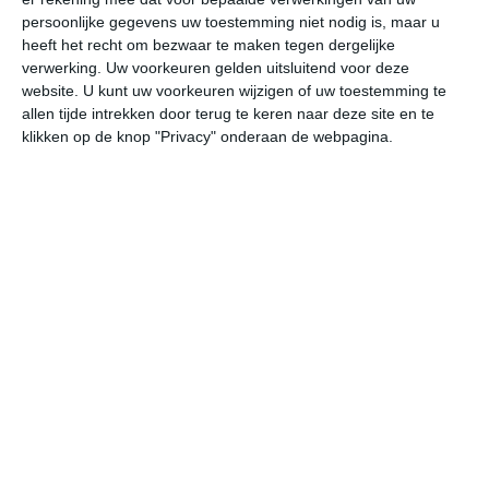
meeste bestemmingen in Oeganda geldt dat er een
persoonlijke gegevens uw toestemming niet nodig is, maar u
relatie is tussen temperatuur en neerslag. Gedurende de
heeft het recht om bezwaar te maken tegen dergelijke
natste maanden ligt de maximumtemperatuur
verwerking. Uw voorkeuren gelden uitsluitend voor deze
gemiddeld 3 tot 6 graden lager dan tijdens de droogste
website. U kunt uw voorkeuren wijzigen of uw toestemming te
maanden. De minimumtemperaturen verlopen veel
allen tijde intrekken door terug te keren naar deze site en te
geleidelijker. Binnen een kalenderjaar is voor het grootste
klikken op de knop "Privacy" onderaan de webpagina.
deel van Oeganda het verschil in de gemiddelde
minimumtemperatuur slechts 2 tot 4 graden.
Klimaatcijfers
Onderstaande cijfers zijn gebaseerd op langjarige
gemiddelde klimaatstatistieken. De temperaturen
worden weergegeven in graden Celsius (°C).
januari
februari
maart
maximum
29℃
29℃
28℃
temperatuur