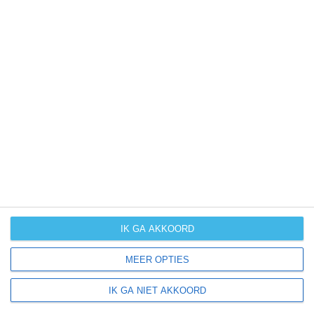
kans op
orkanen
(cyclonen)
zonzekerheid
UV-index
UV 10+
UV 10+
UV 10+
UV 10+
klik
hier
voor uitleg over de symbolen
IK GA AKKOORD
MEER OPTIES
IK GA NIET AKKOORD