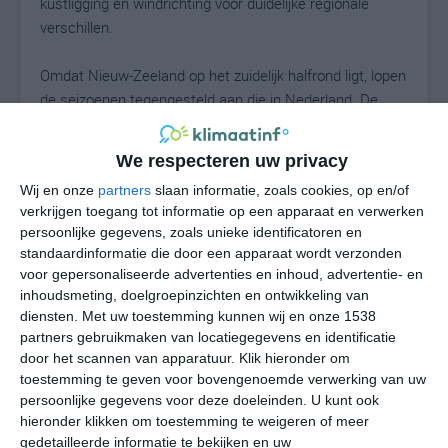
kustligging en windrichting voor duidelijke regionale
verschillen.
Omdat Nieuw-Zeeland op het zuidelijk halfrond ligt, lopen
de seizoenen tegengesteld aan die in Nederland. De
zomer valt in december, januari en februari. De winter
valt in juni, juli en augustus. Wie van noord naar zuid
We respecteren uw privacy
reist, merkt meestal een daling van de gemiddelde
Wij en onze
partners
slaan informatie, zoals cookies, op en/of
temperatuur, omdat het zuiden verder van de evenaar
verkrijgen toegang tot informatie op een apparaat en verwerken
ligt.
persoonlijke gegevens, zoals unieke identificatoren en
standaardinformatie die door een apparaat wordt verzonden
Zomer in Nieuw-Zeeland
voor gepersonaliseerde advertenties en inhoud, advertentie- en
inhoudsmeting, doelgroepinzichten en ontwikkeling van
De zomers in Nieuw-Zeeland zijn meestal gematigd
diensten.
Met uw toestemming kunnen wij en onze 1538
warm. In veel kustgebieden liggen de
partners gebruikmaken van locatiegegevens en identificatie
middagtemperaturen in januari en februari tussen
door het scannen van apparatuur. Klik hieronder om
ongeveer 20 en 25 graden. In het binnenland en aan de
toestemming te geven voor bovengenoemde verwerking van uw
oostkant van beide eilanden kan het warmer worden,
persoonlijke gegevens voor deze doeleinden. U kunt ook
hieronder klikken om toestemming te weigeren of meer
met plaatselijke temperaturen rond of boven 30 graden.
gedetailleerde informatie te bekijken en uw