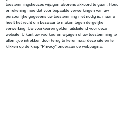
Langdurige extreme hitte komt minder vaak voor dan in
toestemmingskeuzes wijzigen alvorens akkoord te gaan.
Houd
Australië
, doordat Nieuw-Zeeland veel sterker onder
er rekening mee dat voor bepaalde verwerkingen van uw
invloed van zee staat.
persoonlijke gegevens uw toestemming niet nodig is, maar u
heeft het recht om bezwaar te maken tegen dergelijke
In de bergen blijven de temperaturen lager. Op grotere
verwerking. Uw voorkeuren gelden uitsluitend voor deze
hoogte kan het weer ook in de zomer snel omslaan. Zon,
website. U kunt uw voorkeuren wijzigen of uw toestemming te
allen tijde intrekken door terug te keren naar deze site en te
regen, wind en lagere temperaturen kunnen elkaar
klikken op de knop "Privacy" onderaan de webpagina.
binnen korte tijd afwisselen. Vooral wandelaars en
reizigers die nationale parken bezoeken, moeten
rekening houden met sterke verschillen tussen
kustgebieden, dalen en bergpassen.
De zomer is in veel regio’s de droogste periode van het
jaar, maar volledig droge zomers zijn in Nieuw-Zeeland
ongebruikelijk. Aan de westkust blijft ook in de zomer
kans op stevige regen bestaan. Aan de oostkant van het
Zuidereiland is de kans op droge en zonnige dagen
groter.