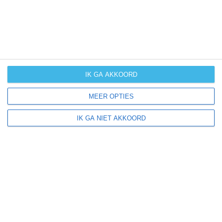
IK GA AKKOORD
MEER OPTIES
IK GA NIET AKKOORD
Meer klimaatinformatie
Klimaatcijfers zijn handig, maar bieden geen totaalbeeld
van het klimaat en de mogelijke weersomstandigheden
binnen een bepaalde periode. Hoe groot de kans op
winters weer, (extreme) hitte of orkanen is vind je vaak
niet terug in cijfers. Daarom bieden wij per maand
handige extra klimaatinfo.