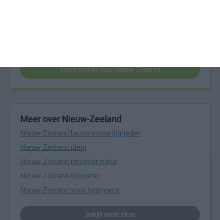
Zeeland te reizen? Op basis van klimaatgegevens,
weersextremen en specifieke weerinformatie bieden wij
informatie over de beste reisperiodes voor een groot
aantal bestemmingen wereldwijd.
beste reistijd voor Nieuw-Zeeland
Meer over Nieuw-Zeeland
Nieuw Zeeland bezienswaardigheden
Nieuw Zeeland plein
Nieuw Zeeland reisinformatie
Nieuw Zeeland toerisme
Nieuw-Zeeland voor beginners
bekijk meer sites