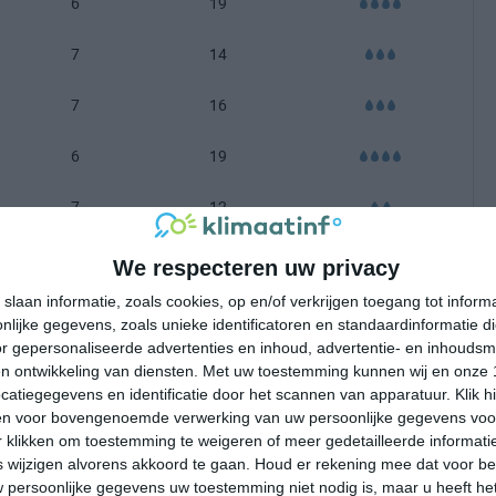
6
19
7
14
7
16
6
19
7
12
-100 mm =
|
101-200 mm =
|
meer dan 200 mm =
We respecteren uw privacy
slaan informatie, zoals cookies, op en/of verkrijgen toegang tot infor
lijke gegevens, zoals unieke identificatoren en standaardinformatie d
r gepersonaliseerde advertenties en inhoud, advertentie- en inhoudsm
n ontwikkeling van diensten.
Met uw toestemming kunnen wij en onze 
atiegegevens en identificatie door het scannen van apparatuur. Klik 
en voor bovengenoemde verwerking van uw persoonlijke gegevens voo
 klikken om toestemming te weigeren of meer gedetailleerde informatie
wijzigen alvorens akkoord te gaan.
Houd er rekening mee dat voor b
 persoonlijke gegevens uw toestemming niet nodig is, maar u heeft h