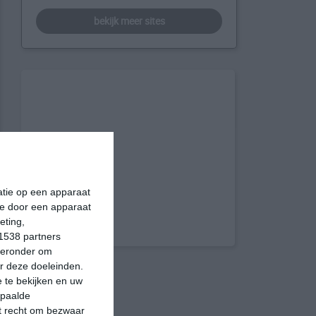
bekijk meer sites
matie op een apparaat
ie door een apparaat
eting,
1538 partners
hieronder om
r deze doeleinden.
 te bekijken en uw
epaalde
et recht om bezwaar