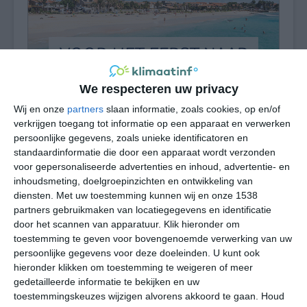
We respecteren uw privacy
Wij en onze
partners
slaan informatie, zoals cookies, op en/of
verkrijgen toegang tot informatie op een apparaat en verwerken
persoonlijke gegevens, zoals unieke identificatoren en
standaardinformatie die door een apparaat wordt verzonden
Santiago heeft, net als de rest van de eilanden van
voor gepersonaliseerde advertenties en inhoud, advertentie- en
Kaapverdië, een tropisch savanneklimaat. Dit
inhoudsmeting, doelgroepinzichten en ontwikkeling van
klimaattype kenmerkt zich door het hele jaar aangename
diensten.
Met uw toestemming kunnen wij en onze 1538
temperaturen en weinig neerslag. De meeste maanden
partners gebruikmaken van locatiegegevens en identificatie
van het jaar is het hier kurkdroog, alleen in de
door het scannen van apparatuur. Klik hieronder om
herfstmaanden kunnen er stevige buien voorkomen, al is
toestemming te geven voor bovengenoemde verwerking van uw
dat lang niet ieder jaar zo. De harmattanwind, die uit de
persoonlijke gegevens voor deze doeleinden. U kunt ook
hieronder klikken om toestemming te weigeren of meer
Sahara komt, heeft een duidelijke invloed op het klimaat
gedetailleerde informatie te bekijken en uw
in Santiago. De lucht die deze wind meeneemt, is droog
toestemmingskeuzes wijzigen alvorens akkoord te gaan.
Houd
en stoffig. De onderstaande gegevens gelden voor de