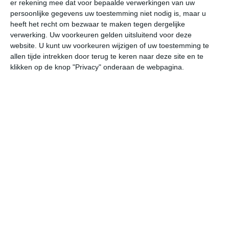
er rekening mee dat voor bepaalde verwerkingen van uw
kustgebieden, de hoger gelegen plaatsen zijn meestal
persoonlijke gegevens uw toestemming niet nodig is, maar u
net iets koeler.
heeft het recht om bezwaar te maken tegen dergelijke
verwerking. Uw voorkeuren gelden uitsluitend voor deze
Klimaatcijfers
website. U kunt uw voorkeuren wijzigen of uw toestemming te
allen tijde intrekken door terug te keren naar deze site en te
Onderstaande cijfers zijn gebaseerd op langjarige
klikken op de knop "Privacy" onderaan de webpagina.
gemiddelde klimaatstatistieken. De temperaturen
worden weergegeven in graden Celsius (°C).
januari
februari
maart
maximum
24℃
24℃
25℃
temperatuur
minimum
19℃
19℃
18℃
temperatuur