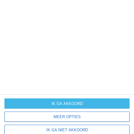
(cyclonen)
zonzekerheid
UV-index
UV 8-10
UV 10+
UV 10+
UV 10+
klik
hier
voor uitleg over de symbolen
IK GA AKKOORD
MEER OPTIES
IK GA NIET AKKOORD