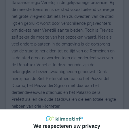
Italiaanse regio Veneto, in de gelijknamige provincie. Bij
de meeste toeristen is de stad vooral bekend vanwege
het grote vliegveld dat iets ten zuidwesten van de stad
ligt en gebruikt wordt door verschillende prijsvechters
om tickets naar Venetië aan te bieden. Toch is Treviso
zelf zeker de moeite van het bezoeken waard. Net als
veel andere plaatsen in de omgeving is de oorsprong
van de stad te herleiden tot de tijd van de Romeinen en
is de stad groot geworden toen die onderdeel was van
de Republiek Venetië. In deze periode zijn de
belangrijkste bezienswaardigheden gebouwd. Denk
hierbij aan de Sint Pieterkathedraal op het Piazza del
Duomo, het Piazza dei Signori met daaraan het
dertiende-eeuwse stadhuis en het Palazzo della
Prefettura, en de oude stadswallen die een totale lengte
hebben van drie kilometer.
Treviso heeft een gematigd maritiem klimaat, dat
We respecteren uw privacy
ondanks zijn wat inlandse ligging toch wordt beïnvloed