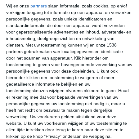
door de Adriatische Zee. Een andere factor die een
Wij en onze
partners
slaan informatie, zoals cookies, op en/of
grote invloed op het klimaat heeft, zijn de Dolomieten,
verkrijgen toegang tot informatie op een apparaat en verwerken
persoonlijke gegevens, zoals unieke identificatoren en
die net iets ten noorden van de stad liggen. Als de wind
standaardinformatie die door een apparaat wordt verzonden
uit het noorden komt, neemt deze soms ijzige koude
voor gepersonaliseerde advertenties en inhoud, advertentie- en
mee vanaf de besneeuwde toppen. Op deze dagen zal
inhoudsmeting, doelgroepinzichten en ontwikkeling van
de gevoelstemperatuur enkele graden lager liggen dan
diensten.
Met uw toestemming kunnen wij en onze 1538
de daadwerkelijke temperatuur. Als de wind uit het
partners gebruikmaken van locatiegegevens en identificatie
oosten komt en warme luchten meeneemt van de
door het scannen van apparatuur. Klik hieronder om
Adriatische Zee, zal dit juist weer voor een hogere
toestemming te geven voor bovengenoemde verwerking van uw
persoonlijke gegevens voor deze doeleinden. U kunt ook
gevoelstemperatuur zorgen. De gemiddelde
hieronder klikken om toestemming te weigeren of meer
dagtemperatuur in de zomerperiode ligt tussen de
gedetailleerde informatie te bekijken en uw
vijfentwintig en dertig graden Celsius. De winterperiode
toestemmingskeuzes wijzigen alvorens akkoord te gaan.
Houd
is aanzienlijk kouder, maar echte winterse temperaturen
er rekening mee dat voor bepaalde verwerkingen van uw
zullen niet snel voorkomen. Echte lange periodes met
persoonlijke gegevens uw toestemming niet nodig is, maar u
(nacht)vorst zijn een uitzondering. De neerslag in Treviso
heeft het recht om bezwaar te maken tegen dergelijke
is redelijk gelijkmatig over het jaar verdeeld, met een
verwerking. Uw voorkeuren gelden uitsluitend voor deze
website. U kunt uw voorkeuren wijzigen of uw toestemming te
lichte stijging in de herfstperiode.
allen tijde intrekken door terug te keren naar deze site en te
klikken op de knop "Privacy" onderaan de webpagina.
Klimaatcijfers