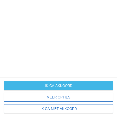
weer
kans op
winters weer
kans op
langdurige
neerslag
kans op
orkanen
(cyclonen)
zonzekerheid
IK GA AKKOORD
UV-index
MEER OPTIES
UV 0-3
UV 0-3
UV 3-6
UV 3-6
IK GA NIET AKKOORD
klik
hier
voor uitleg over de symbolen