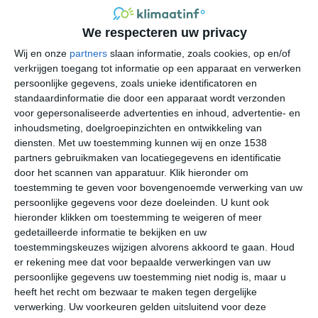
aangenaam warm, met gemiddelde dagtemperaturen
die net iets onder de dertig graden Celsius liggen. De
We respecteren uw privacy
altijd aanwezige bries die over het Iseomeer waait zorgt
Wij en onze
partners
slaan informatie, zoals cookies, op en/of
op de warmste dagen van het jaar voor de nodige
verkrijgen toegang tot informatie op een apparaat en verwerken
verkoeling. Toch kan het tijdens het warmste momenten
persoonlijke gegevens, zoals unieke identificatoren en
van de dag onaangenaam warm worden in Pisogne. Dit
standaardinformatie die door een apparaat wordt verzonden
is het beste moment om een plekje in de schaduw op te
voor gepersonaliseerde advertenties en inhoud, advertentie- en
zoeken of een verkoelende plons in het meer te nemen.
inhoudsmeting, doelgroepinzichten en ontwikkeling van
De temperatuur van het Iseomeer ligt in deze periode
diensten.
Met uw toestemming kunnen wij en onze 1538
rond de vijfentwintig graden Celsius, de ideale
partners gebruikmaken van locatiegegevens en identificatie
door het scannen van apparatuur. Klik hieronder om
zwemtemperatuur. De neerslagcijfers in de
toestemming te geven voor bovengenoemde verwerking van uw
zomerperiode zijn relatief hoog, maar lange periodes
persoonlijke gegevens voor deze doeleinden. U kunt ook
met neerslag komen er niet snel voor. Je hebt er wel
hieronder klikken om toestemming te weigeren of meer
kans op stevige onweersbuien die op het einde van de
gedetailleerde informatie te bekijken en uw
dag of s' nachts over het Iseomeer trekken.
toestemmingskeuzes wijzigen alvorens akkoord te gaan.
Houd
er rekening mee dat voor bepaalde verwerkingen van uw
persoonlijke gegevens uw toestemming niet nodig is, maar u
heeft het recht om bezwaar te maken tegen dergelijke
verwerking. Uw voorkeuren gelden uitsluitend voor deze