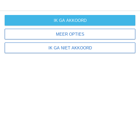
kans op
langdurige
neerslag
IK GA AKKOORD
kans op
MEER OPTIES
orkanen
(cyclonen)
IK GA NIET AKKOORD
zonzekerheid
UV-index
UV 0-3
UV 0-3
UV 3-6
UV 3-6
klik
hier
voor uitleg over de symbolen