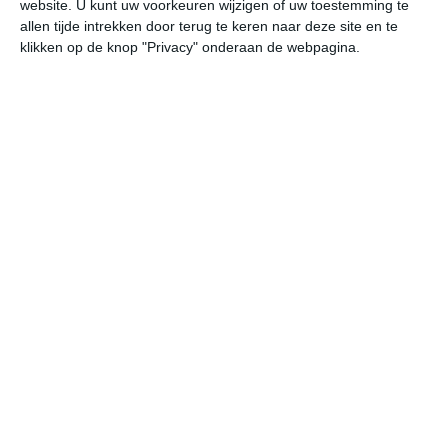
website. U kunt uw voorkeuren wijzigen of uw toestemming te
allen tijde intrekken door terug te keren naar deze site en te
klikken op de knop "Privacy" onderaan de webpagina.
Klimaatcijfers
Onderstaande cijfers zijn gebaseerd op langjarige
gemiddelde klimaatstatistieken. De temperaturen
worden weergegeven in graden Celsius (°C).
januari
februari
maart
maximum
5℃
8℃
14℃
temperatuur