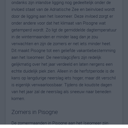
ondanks zijn inlandse ligging nog gedeeltelijk onder de
invloed staat van de Adriatische Zee en beïnvloed wordt
door de ligging aan het Iseomeer. Deze invloed zorgt er
onder andere voor dat het klimaat van Pisogne wat
getemperd wordt. Zo ligt de gemiddelde dagtemperatuur
in de wintermaanden er minder laag dan je zou
verwachten en zijn de zomers er net iets minder heet.
Dit maakt Pisogne tot een geliefde vakantiebestemming
aan het Iseomeer. De neerslagcijfers zijn redelijk
gelijkmatig over het jaar verdeeld en laten nergens een
echte duidelijk piek zien. Alleen in de herfstperiode is de
kans op langdurige neerslag iets hoger, maar dit verschil
is eigenlijk verwaarloosbaar. Tijdens de koudste dagen
van het jaar zal de neerslag als sneeuw naar beneden
komen.
Zomers in Pisogne
De zomermaanden in Pisogne aan het Iseomeer zijn