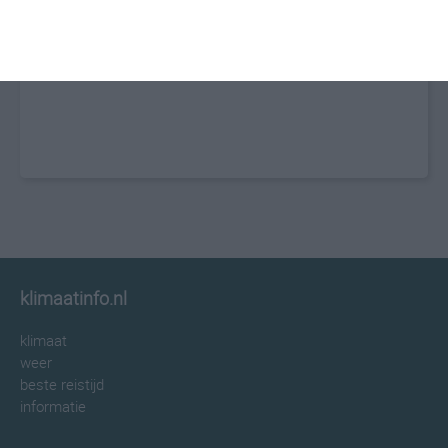
klimaatinfo.nl
klimaat
weer
beste reistijd
informatie