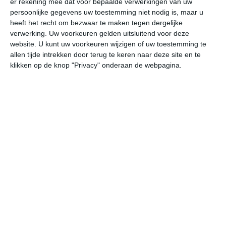
er rekening mee dat voor bepaalde verwerkingen van uw
De populairste periode om een bezoek te brengen aan
persoonlijke gegevens uw toestemming niet nodig is, maar u
Molise is tijdens de zomerperiode. In deze periode is de
heeft het recht om bezwaar te maken tegen dergelijke
temperatuur op zijn aangenaamst en de kans op
verwerking. Uw voorkeuren gelden uitsluitend voor deze
langdurige neerslag het kleinst.
website. U kunt uw voorkeuren wijzigen of uw toestemming te
allen tijde intrekken door terug te keren naar deze site en te
Klimaatcijfers
klikken op de knop "Privacy" onderaan de webpagina.
Onderstaande cijfers zijn gebaseerd op langjarige
gemiddelde klimaatstatistieken voor de stad
Campobasso. Op andere plaatsen in de regio Molise
komen afwijkende klimaatcijfers voor. De temperaturen
worden weergegeven in graden Celsius (°C).
januari
februari
maart
maximum
7℃
8℃
10℃
temperatuur