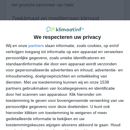
het grootste karstmeer van Italië.
Zeeklimaat en mediterraan klimaat
Anders dan je zou verwachten van een regio aan de
Adriatische Zee heeft het grootste deel van Molise geen
We respecteren uw privacy
mediterraan klimaat, maar een zeeklimaat. Iets meer
Wij en onze
partners
slaan informatie, zoals cookies, op en/of
dan de helft van alle plaatsen in de regio heeft een warm
verkrijgen toegang tot informatie op een apparaat en verwerken
zeeklimaat, de plaatsen in het uiterste zuiden van de
persoonlijke gegevens, zoals unieke identificatoren en
standaardinformatie die door een apparaat wordt verzonden
regio hebben een gematigd mediterraan klimaat. Deze
voor gepersonaliseerde advertenties en inhoud, advertentie- en
plaatsen staan namelijk niet onder de invloed van de
inhoudsmeting, doelgroepinzichten en ontwikkeling van
Adriatische Zee, maar van de Tyrreense Zee, die voor
diensten.
Met uw toestemming kunnen wij en onze 1538
een warmer klimaat zorgt. Op andere plaatsen in de
partners gebruikmaken van locatiegegevens en identificatie
regio kun je nog het gematigde zeeklimaat en het warme
door het scannen van apparatuur. Klik hieronder om
mediterraan klimaat tegenkomen. Zoals gezegd heeft
toestemming te geven voor bovengenoemde verwerking van uw
het merendeel van Molise een warm maritiem klimaat,
persoonlijke gegevens voor deze doeleinden. U kunt ook
hieronder klikken om toestemming te weigeren of meer
dat beïnvloed wordt door de Adriatische Zee. Deze
gedetailleerde informatie te bekijken en uw
invloed zorgt voor warme, aangename dagen met
toestemmingskeuzes wijzigen alvorens akkoord te gaan.
Houd
neerslagcijfers die gelijkmatig over het jaar verdeeld zijn.