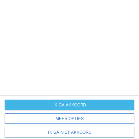
neerslag
kans op
orkanen
(cyclonen)
zonzekerheid
UV-index
UV 0-3
UV 0-3
UV 3-6
UV 3-6
klik
hier
voor uitleg over de symbolen
IK GA AKKOORD
MEER OPTIES
IK GA NIET AKKOORD