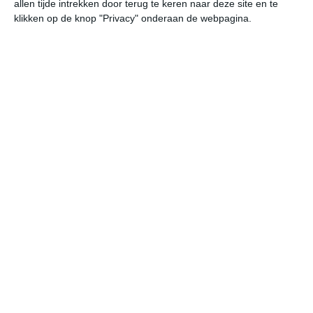
allen tijde intrekken door terug te keren naar deze site en te
Klimaatcijfers
klikken op de knop "Privacy" onderaan de webpagina.
Onderstaande cijfers zijn gebaseerd op langjarige
gemiddelde klimaatstatistieken. De temperaturen
worden weergegeven in graden Celsius (°C).
januari
februari
maart
maximum
9℃
11℃
13℃
temperatuur
minimum
2℃
3℃
6℃
temperatuur
uren
4
5
5
zonneschijn