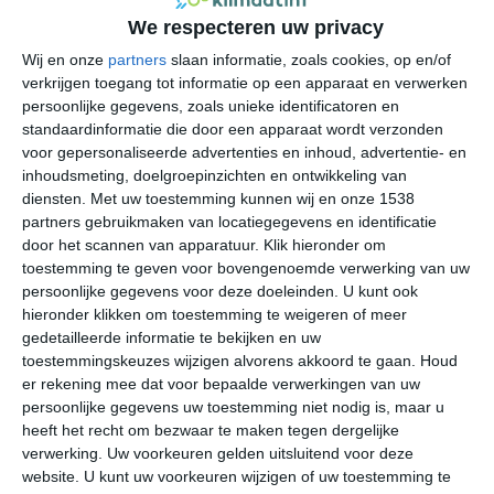
het klimaat van het dorp. In Riomaggiore komt het
We respecteren uw privacy
mediterrane klimaat voor dat sterk wordt beïnvloed door
Wij en onze
partners
slaan informatie, zoals cookies, op en/of
de Ligurische Zee. De Apennijnen zorgen ervoor dat de
verkrijgen toegang tot informatie op een apparaat en verwerken
koude wind uit het oosten en noorden geen grip heeft op
persoonlijke gegevens, zoals unieke identificatoren en
het klimaat van het dorpje en de invloeden van de zee
standaardinformatie die door een apparaat wordt verzonden
geven bijna alleen positieve effecten aan het klimaat. Ze
voor gepersonaliseerde advertenties en inhoud, advertentie- en
zijn de wintermaanden in Manarola minder koud en de
inhoudsmeting, doelgroepinzichten en ontwikkeling van
diensten.
Met uw toestemming kunnen wij en onze 1538
zomers minder heet. De grootste kans op langdurige
partners gebruikmaken van locatiegegevens en identificatie
neerslag heb je in de maanden september, oktober en
door het scannen van apparatuur. Klik hieronder om
november. Ook in andere delen van het jaar kun je
toestemming te geven voor bovengenoemde verwerking van uw
plotseling overvallen worden door een hoosbui, die
persoonlijke gegevens voor deze doeleinden. U kunt ook
typisch zijn voor dit deel van Italië. Al is de kans hierop
hieronder klikken om toestemming te weigeren of meer
minder groot dan in de meer noordelijk gelegen plaatsen
gedetailleerde informatie te bekijken en uw
in de Ligurië. De beste periode om een bezoek te
toestemmingskeuzes wijzigen alvorens akkoord te gaan.
Houd
er rekening mee dat voor bepaalde verwerkingen van uw
brengen aan Manarola en de andere dorpen van de
persoonlijke gegevens uw toestemming niet nodig is, maar u
Cinque Terre is in de lente. De kans op langdurige
heeft het recht om bezwaar te maken tegen dergelijke
neerslag is er dan laag en de gemiddelde temperatuur is
verwerking. Uw voorkeuren gelden uitsluitend voor deze
en dan aangenaam.
website. U kunt uw voorkeuren wijzigen of uw toestemming te