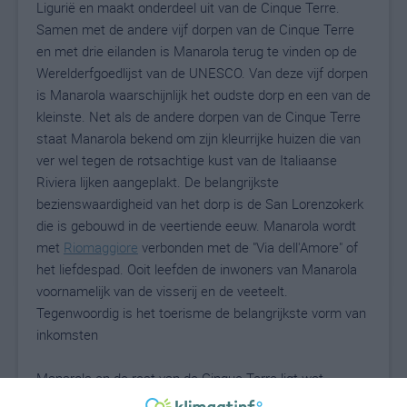
Ligurië en maakt onderdeel uit van de Cinque Terre.
Samen met de andere vijf dorpen van de Cinque Terre
en met drie eilanden is Manarola terug te vinden op de
Werelderfgoedlijst van de UNESCO. Van deze vijf dorpen
is Manarola waarschijnlijk het oudste dorp en een van de
kleinste. Net als de andere dorpen van de Cinque Terre
staat Manarola bekend om zijn kleurrijke huizen die van
ver wel tegen de rotsachtige kust van de Italiaanse
Riviera lijken aangeplakt. De belangrijkste
bezienswaardigheid van het dorp is de San Lorenzokerk
die is gebouwd in de veertiende eeuw. Manarola wordt
met
Riomaggiore
verbonden met de "Via dell'Amore" of
het liefdespad. Ooit leefden de inwoners van Manarola
voornamelijk van de visserij en de veeteelt.
Tegenwoordig is het toerisme de belangrijkste vorm van
inkomsten
Manarola en de rest van de Cinque Terre ligt wat
verscholen achter de Apennijnen wat ten goed komt van