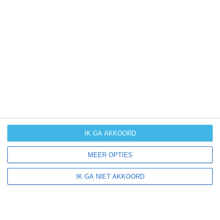
neerslag
kans op
orkanen
(cyclonen)
zonzekerheid
UV-index
UV 0-3
UV 0-3
UV 3-6
UV 3-6
klik
hier
voor uitleg over de symbolen
IK GA AKKOORD
MEER OPTIES
IK GA NIET AKKOORD