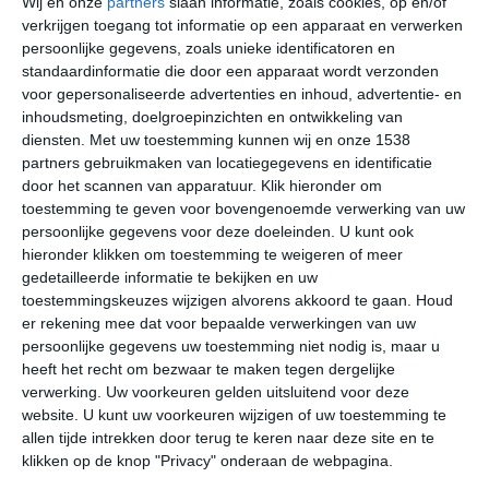
Wij en onze
partners
slaan informatie, zoals cookies, op en/of
minder heet. De invloed is minder groot dan in de meer
verkrijgen toegang tot informatie op een apparaat en verwerken
zuidelijk gelegen plaatsen, maar duidelijk aanwezig. Op
persoonlijke gegevens, zoals unieke identificatoren en
de warmste dagen van het jaar zorgt de zeewind voor
standaardinformatie die door een apparaat wordt verzonden
wat verkoeling. Toch kan het – ondanks deze wind –
voor gepersonaliseerde advertenties en inhoud, advertentie- en
inhoudsmeting, doelgroepinzichten en ontwikkeling van
behoorlijk warm worden in Latina. Met name in de
diensten.
Met uw toestemming kunnen wij en onze 1538
maanden juli en augustus is de kans hierop groot en kan
partners gebruikmaken van locatiegegevens en identificatie
het kwik ver boven de dertig graden uitkomen. Opvallend
door het scannen van apparatuur. Klik hieronder om
is dat de neerslagcijfers in Latina hoger liggen dan in
toestemming te geven voor bovengenoemde verwerking van uw
veel andere delen van de regio Lazio. De meeste
persoonlijke gegevens voor deze doeleinden. U kunt ook
neerslag valt er tijdens de laatste maanden van het jaar.
hieronder klikken om toestemming te weigeren of meer
gedetailleerde informatie te bekijken en uw
Klimaatcijfers
toestemmingskeuzes wijzigen alvorens akkoord te gaan.
Houd
er rekening mee dat voor bepaalde verwerkingen van uw
Onderstaande cijfers zijn gebaseerd op langjarige
persoonlijke gegevens uw toestemming niet nodig is, maar u
heeft het recht om bezwaar te maken tegen dergelijke
gemiddelde klimaatstatistieken. De temperaturen
verwerking. Uw voorkeuren gelden uitsluitend voor deze
worden weergegeven in graden Celsius (°C).
website. U kunt uw voorkeuren wijzigen of uw toestemming te
allen tijde intrekken door terug te keren naar deze site en te
januari
februari
maart
klikken op de knop "Privacy" onderaan de webpagina.