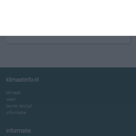
klimaatinfo.nl
klimaat
weer
beste reistijd
informatie
informatie