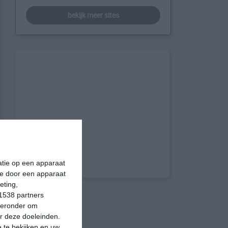
bekijk meer sites
matie op een apparaat
ie door een apparaat
eting,
1538 partners
hieronder om
r deze doeleinden.
 te bekijken en uw