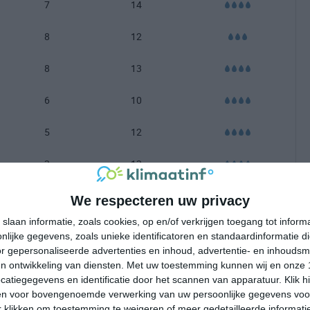
7
14
8
12
8
13
6
10
5
12
3
13
3
11
We respecteren uw privacy
slaan informatie, zoals cookies, op en/of verkrijgen toegang tot infor
-100 mm =
|
101-200 mm =
|
meer dan 200 mm =
lijke gegevens, zoals unieke identificatoren en standaardinformatie d
r gepersonaliseerde advertenties en inhoud, advertentie- en inhoudsm
n ontwikkeling van diensten.
Met uw toestemming kunnen wij en onze 
atiegegevens en identificatie door het scannen van apparatuur. Klik 
en voor bovengenoemde verwerking van uw persoonlijke gegevens voo
 klikken om toestemming te weigeren of meer gedetailleerde informatie