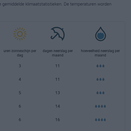
ge gemiddelde klimaatstatistieken. De temperaturen worden
uren zonneschijn per
dagen neerslag per
hoeveelheid neerslag per
dag
maand
maand
3
11
4
11
5
13
6
14
6
16