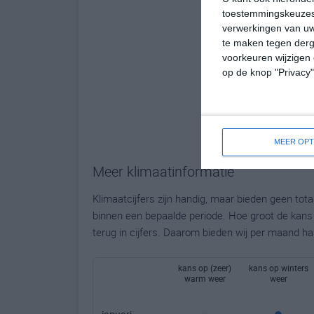
toestemmingskeuzes 
verwerkingen van uw
te maken tegen derge
voorkeuren wijzigen 
op de knop "Privacy
MEER OPT
Meer klimaatinformatie
Klimaatcijfers zijn handig, maar bieden geen to
binnen een bepaalde periode. Hoe groot de kans o
terug in cijfers. Daarom bieden wij per maand ha
kans op (zeer)
kans op winters
warm weer
weer