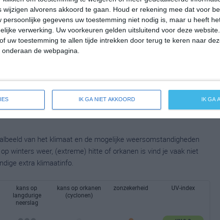
wijzigen alvorens akkoord te gaan.
Houd er rekening mee dat voor b
 persoonlijke gegevens uw toestemming niet nodig is, maar u heeft h
lijke verwerking. Uw voorkeuren gelden uitsluitend voor deze website
of uw toestemming te allen tijde intrekken door terug te keren naar deze
" onderaan de webpagina.
IES
IK GA NIET AKKOORD
IK GA
taalbeeld van het klimaat en de mogelijke weersomstandigheden
p winters weer, (extreme) hitte of orkanen is vind je vaak niet
ndige extra klimaatinfo.
kans op
kans op orkanen
zonzekerheid
UV-index
langdurige
(cyclonen)
neerslag