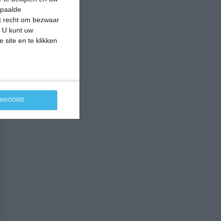
epaalde
et recht om bezwaar
. U kunt uw
 site en te klikken
 AKKOORD