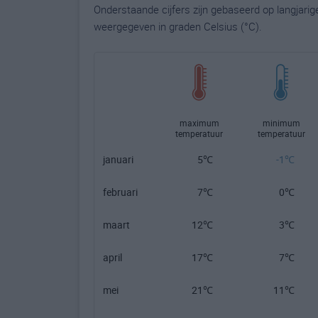
Onderstaande cijfers zijn gebaseerd op langjari
weergegeven in graden Celsius (°C).
maximum
minimum
temperatuur
temperatuur
januari
5℃
-1℃
februari
7℃
0℃
maart
12℃
3℃
april
17℃
7℃
mei
21℃
11℃