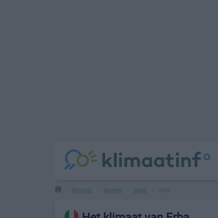
klimaat
landen
italië
erba
>
>
>
>
Het klimaat van Erba