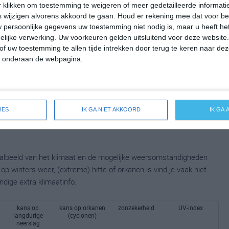
 klikken om toestemming te weigeren of meer gedetailleerde informatie
wijzigen alvorens akkoord te gaan.
Houd er rekening mee dat voor b
 persoonlijke gegevens uw toestemming niet nodig is, maar u heeft h
lijke verwerking. Uw voorkeuren gelden uitsluitend voor deze website
of uw toestemming te allen tijde intrekken door terug te keren naar deze
" onderaan de webpagina.
IES
IK GA NIET AKKOORD
IK GA
taalbeeld van het klimaat en de mogelijke weersomstandigheden
p winters weer, (extreme) hitte of orkanen is vind je vaak niet
ndige extra klimaatinfo.
kans op
kans op orkanen
zonzekerheid
UV-index
langdurige
(cyclonen)
neerslag