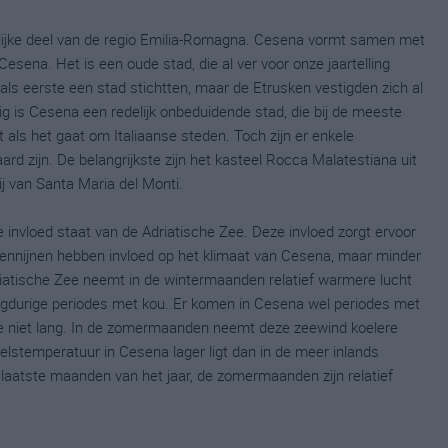
elijke deel van de regio Emilia-Romagna. Cesena vormt samen met
Cesena. Het is een oude stad, die al ver voor onze jaartelling
s eerste een stad stichtten, maar de Etrusken vestigden zich al
 is Cesena een redelijk onbeduidende stad, die bij de meeste
at als het gaat om Italiaanse steden. Toch zijn er enkele
d zijn. De belangrijkste zijn het kasteel Rocca Malatestiana uit
 van Santa Maria del Monti.
invloed staat van de Adriatische Zee. Deze invloed zorgt ervoor
ennijnen hebben invloed op het klimaat van Cesena, maar minder
iatische Zee neemt in de wintermaanden relatief warmere lucht
ngdurige periodes met kou. Er komen in Cesena wel periodes met
ie niet lang. In de zomermaanden neemt deze zeewind koelere
elstemperatuur in Cesena lager ligt dan in de meer inlands
 laatste maanden van het jaar, de zomermaanden zijn relatief