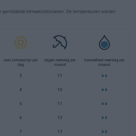
ge gemiddelde klimaatstatistieken. De temperaturen worden
uren zonneschijn per
dagen neerslag per
hoeveelheid neerslag per
dag
maand
maand
3
11
4
10
5
11
6
12
7
13