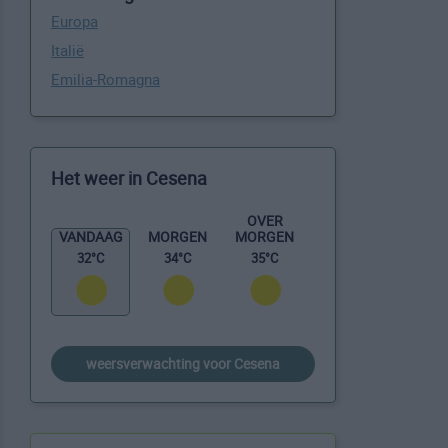
Europa
Italië
Emilia-Romagna
Het weer in Cesena
OVER
MORGEN
VANDAAG
MORGEN
35°C
32°C
34°C
weersverwachting voor Cesena