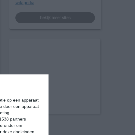
wikipedia
bekijk meer sites
matie op een apparaat
ie door een apparaat
eting,
1538 partners
hieronder om
r deze doeleinden.