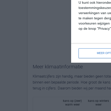
U kunt ook hieronder
toestemmingskeuzes 
verwerkingen van uw
te maken tegen derge
voorkeuren wijzigen 
op de knop "Privacy
MEER OPT
Meer klimaatinformatie
Klimaatcijfers zijn handig, maar bieden geen to
binnen een bepaalde periode. Hoe groot de kans o
terug in cijfers. Daarom bieden wij per maand ha
kans op (zeer)
kans op winters
warm weer
weer