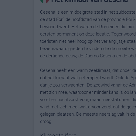
Cesena is een middelgrote stad in het zuidoost
de stad Forlì de hoofdstad van de provincie Forlì-
bewoond werd. Het waren de Romeinen die hier al
eersten permanent op deze locatie. Tegenwoordig
toeristen niet heel hoog op het verlanglijstje sta
bezienswaardigheden te vinden die de moeite waar
de dertiende eeuw, de Duomo Cesena en de abdij
Cesena heeft een warm zeeklimaat, dat onder de 
dat het klimaat wat getemperd wordt. Ook de Ap
dan je zou verwachten. De zeewind vanaf de Adr
met zich mee, waardoor er minder kans is op la
vorst en nachtvorst voor, maar meestal duren d
wind met zich mee, wat ervoor zorgt dat de gevo
gelegen plaatsen. De meeste neerslag valt in de
droog.
Klimaatcijfers