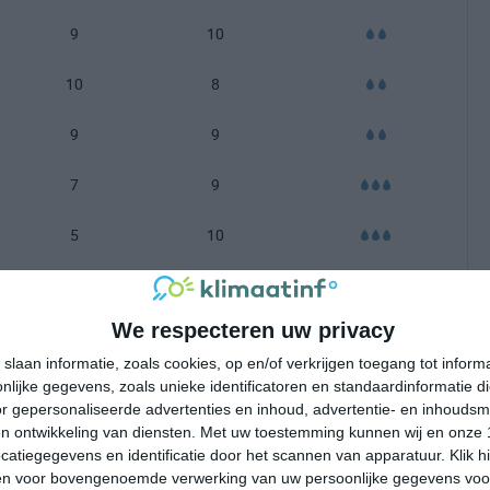
9
10
10
8
9
9
7
9
5
10
3
12
We respecteren uw privacy
2
11
slaan informatie, zoals cookies, op en/of verkrijgen toegang tot infor
lijke gegevens, zoals unieke identificatoren en standaardinformatie d
-100 mm =
|
101-200 mm =
|
meer dan 200 mm =
r gepersonaliseerde advertenties en inhoud, advertentie- en inhoudsm
n ontwikkeling van diensten.
Met uw toestemming kunnen wij en onze 
atiegegevens en identificatie door het scannen van apparatuur. Klik 
en voor bovengenoemde verwerking van uw persoonlijke gegevens voo