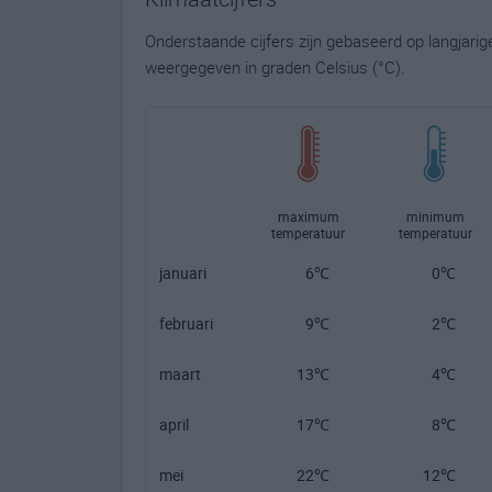
Onderstaande cijfers zijn gebaseerd op langjari
weergegeven in graden Celsius (°C).
maximum
minimum
temperatuur
temperatuur
januari
6℃
0℃
februari
9℃
2℃
maart
13℃
4℃
april
17℃
8℃
mei
22℃
12℃