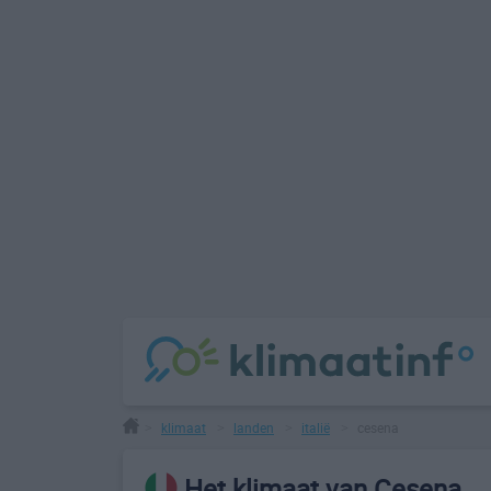
klimaat
landen
italië
cesena
>
>
>
>
Het klimaat van Cesena