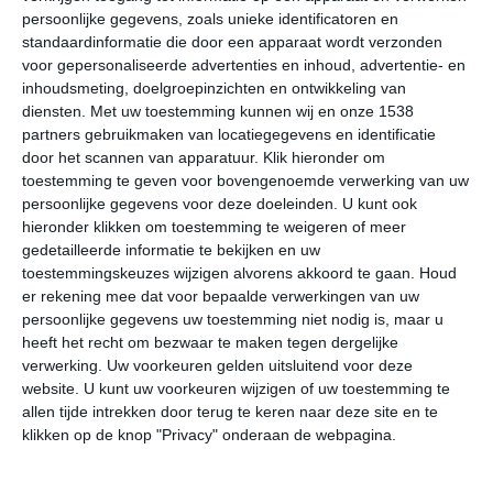
Onderstaande cijfers zijn gebaseerd op langjarige
persoonlijke gegevens, zoals unieke identificatoren en
gemiddelde klimaatstatistieken. De temperaturen
standaardinformatie die door een apparaat wordt verzonden
worden weergegeven in graden Celsius (°C).
voor gepersonaliseerde advertenties en inhoud, advertentie- en
inhoudsmeting, doelgroepinzichten en ontwikkeling van
diensten.
Met uw toestemming kunnen wij en onze 1538
januari
februari
maart
partners gebruikmaken van locatiegegevens en identificatie
door het scannen van apparatuur. Klik hieronder om
maximum
toestemming te geven voor bovengenoemde verwerking van uw
-24℃
-25℃
-25℃
temperatuur
persoonlijke gegevens voor deze doeleinden. U kunt ook
hieronder klikken om toestemming te weigeren of meer
gedetailleerde informatie te bekijken en uw
toestemmingskeuzes wijzigen alvorens akkoord te gaan.
Houd
minimum
-32℃
-33℃
-33℃
er rekening mee dat voor bepaalde verwerkingen van uw
temperatuur
persoonlijke gegevens uw toestemming niet nodig is, maar u
heeft het recht om bezwaar te maken tegen dergelijke
verwerking. Uw voorkeuren gelden uitsluitend voor deze
uren
website. U kunt uw voorkeuren wijzigen of uw toestemming te
0
0
5
zonneschijn
allen tijde intrekken door terug te keren naar deze site en te
klikken op de knop "Privacy" onderaan de webpagina.
per dag