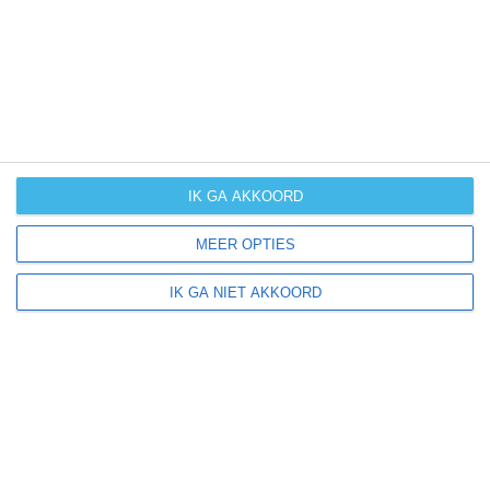
klik
hier
voor uitleg over de symbolen
IK GA AKKOORD
MEER OPTIES
IK GA NIET AKKOORD