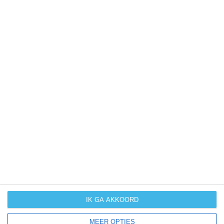
weer
kans op
winters weer
kans op
langdurige
neerslag
kans op
orkanen
(cyclonen)
zonzekerheid
UV-index
UV 0-3
UV 0-3
UV 3-6
UV 3-6
IK GA AKKOORD
klik
hier
voor uitleg over de symbolen
MEER OPTIES