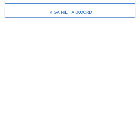
IK GA NIET AKKOORD
Lille ligt in:
Europa