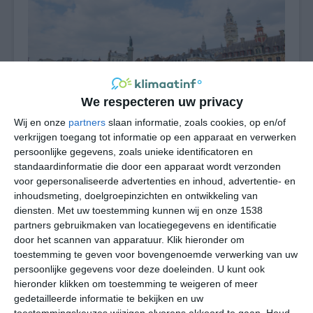
We respecteren uw privacy
Wij en onze
partners
slaan informatie, zoals cookies, op en/of
verkrijgen toegang tot informatie op een apparaat en verwerken
Gematigd maritiem klimaat in Lille
persoonlijke gegevens, zoals unieke identificatoren en
standaardinformatie die door een apparaat wordt verzonden
Lille heeft een gematigd maritiem klimaat dat onder de
voor gepersonaliseerde advertenties en inhoud, advertentie- en
invloed staat van de Noordzee, de Atlantische Oceaan
inhoudsmeting, doelgroepinzichten en ontwikkeling van
diensten.
Met uw toestemming kunnen wij en onze 1538
en de Warme Golfstroom. De temperatuur is er bijna het
partners gebruikmaken van locatiegegevens en identificatie
hele jaar gematigd, door de invloed van de verschillende
door het scannen van apparatuur. Klik hieronder om
zeeën in de directe omgeving van de stad komen echte
toestemming te geven voor bovengenoemde verwerking van uw
weersextremen en niet of nauwelijks voor. Het wordt er
persoonlijke gegevens voor deze doeleinden. U kunt ook
in de winter niet echt koud, zelfs de gemiddelde
hieronder klikken om toestemming te weigeren of meer
nachttemperatuur ligt in Lille net boven het vriespunt.
gedetailleerde informatie te bekijken en uw
Wel kan het in het noorden van Frankrijk, net als bij ons,
toestemmingskeuzes wijzigen alvorens akkoord te gaan.
Houd