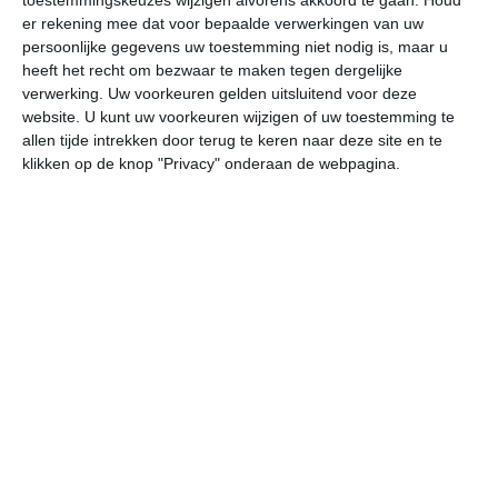
er rekening mee dat voor bepaalde verwerkingen van uw
regelmatig regenen. De gemiddelde dagtemperaturen
persoonlijke gegevens uw toestemming niet nodig is, maar u
hebben net als de rest van het weerbeeld grote
heeft het recht om bezwaar te maken tegen dergelijke
overeenkomsten met het klimaat dat we in Nederland
verwerking. Uw voorkeuren gelden uitsluitend voor deze
gewend zijn. Omdat er een grotere kans is op storingen
website. U kunt uw voorkeuren wijzigen of uw toestemming te
bij temperaturen rondom het vriespunt, is er zelfs iets
allen tijde intrekken door terug te keren naar deze site en te
meer kans op sneeuw in de wintermaanden, ondanks
klikken op de knop "Privacy" onderaan de webpagina.
dat Lille een stukje zuidelijker dan Nederland ligt.
Betaal niet teveel voor je hotel
De afgelopen jaren zijn er tientallen hotelboekingssites
gekomen die je online hotels laten boeken in steden
zoals Lille. Wil je in één keer alle aanbieders met elkaar
vergelijken en de voordeligste kamer vinden? Ga dan
naar
Trivago Lille
. Daar kun je per hotel, appartement en
B&B meteen zien waar je op dat moment
de
goedkoopste kamers
kunt boeken voor jouw reisdata!
Klimaatcijfers