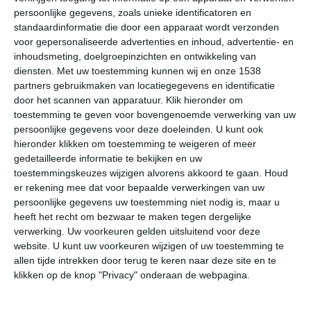
is. De zomermaanden die vallen tijdens onze winter,
persoonlijke gegevens, zoals unieke identificatoren en
aangezien Lobamba op het andere halfrond ligt zijn
standaardinformatie die door een apparaat wordt verzonden
voor gepersonaliseerde advertenties en inhoud, advertentie- en
ondanks de vele neerslag toch nog redelijk zonnig.
inhoudsmeting, doelgroepinzichten en ontwikkeling van
Gemiddeld schijnt de zon er zeven uur per dag.
diensten.
Met uw toestemming kunnen wij en onze 1538
partners gebruikmaken van locatiegegevens en identificatie
Klimaatcijfers
door het scannen van apparatuur. Klik hieronder om
toestemming te geven voor bovengenoemde verwerking van uw
Onderstaande cijfers zijn gebaseerd op langjarige
persoonlijke gegevens voor deze doeleinden. U kunt ook
gemiddelde klimaatstatistieken. De temperaturen
hieronder klikken om toestemming te weigeren of meer
worden weergegeven in graden Celsius (°C).
gedetailleerde informatie te bekijken en uw
toestemmingskeuzes wijzigen alvorens akkoord te gaan.
Houd
er rekening mee dat voor bepaalde verwerkingen van uw
januari
februari
maart
persoonlijke gegevens uw toestemming niet nodig is, maar u
heeft het recht om bezwaar te maken tegen dergelijke
maximum
verwerking. Uw voorkeuren gelden uitsluitend voor deze
26℃
25℃
24℃
temperatuur
website. U kunt uw voorkeuren wijzigen of uw toestemming te
allen tijde intrekken door terug te keren naar deze site en te
klikken op de knop "Privacy" onderaan de webpagina.
minimum
16℃
16℃
14℃