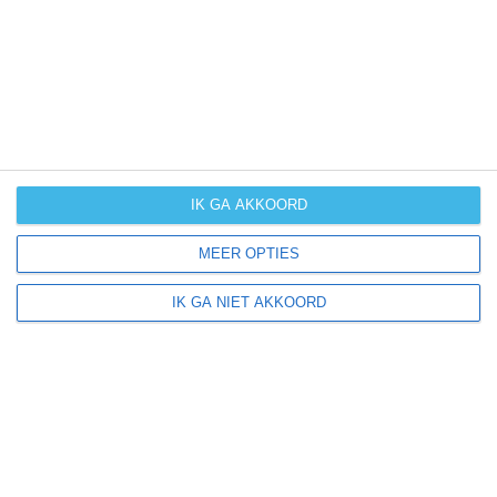
zonzekerheid
UV-index
UV 10+
UV 10+
UV 10+
UV 8-1
klik
hier
voor uitleg over de symbolen
IK GA AKKOORD
MEER OPTIES
IK GA NIET AKKOORD