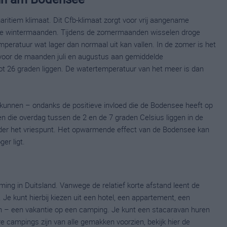
tiem klimaat. Dit Cfb-klimaat zorgt voor vrij aangename
e wintermaanden. Tijdens de zomermaanden wisselen droge
peratuur wat lager dan normaal uit kan vallen. In de zomer is het
voor de maanden juli en augustus aan gemiddelde
ot 26 graden liggen. De watertemperatuur van het meer is dan
nnen – ondanks de positieve invloed die de Bodensee heeft op
n die overdag tussen de 2 en de 7 graden Celsius liggen in de
nder het vriespunt. Het opwarmende effect van de Bodensee kan
er ligt.
ng in Duitsland. Vanwege de relatief korte afstand leent de
Je kunt hierbij kiezen uit een hotel, een appartement, een
n – een vakantie op een camping. Je kunt een stacaravan huren
 campings zijn van alle gemakken voorzien, bekijk hier de