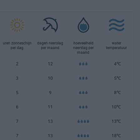
uren zonneschijn
dagen neerslag
hoeveelheid
water
per dag
per maand
neerslag per
temperatuur
maand
2
12
4℃
3
10
5℃
5
9
8℃
6
11
10℃
7
13
13℃
7
13
18℃