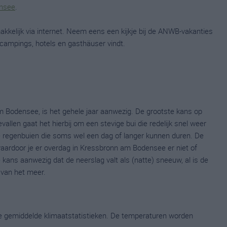
ensee
.
kelijk via internet. Neem eens een kijkje bij de ANWB-vakanties
ampings, hotels en gasthäuser vindt.
m Bodensee, is het gehele jaar aanwezig. De grootste kans op
allen gaat het hierbij om een stevige bui die redelijk snel weer
ge regenbuien die soms wel een dag of langer kunnen duren. De
aardoor je er overdag in Kressbronn am Bodensee er niet of
e kans aanwezig dat de neerslag valt als (natte) sneeuw, al is de
 van het meer.
ge gemiddelde klimaatstatistieken. De temperaturen worden