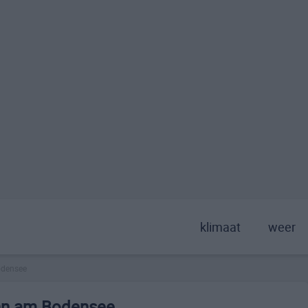
klimaat
weer
odensee
onn am Bodensee