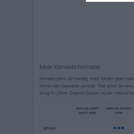
Meer klimaatinformatie
Klimaatcijfers zijn handig, maar bieden geen to
binnen een bepaalde periode. Hoe groot de kans o
terug in cijfers. Daarom bieden wij per maand ha
kans op (zeer)
kans op winters
warm weer
weer
januari