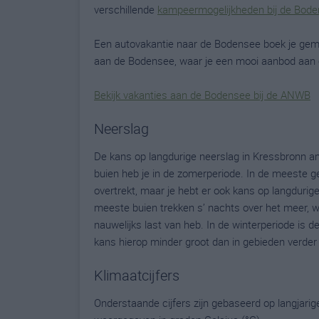
verschillende
kampeermogelijkheden bij de Bod
Een autovakantie naar de Bodensee boek je gemak
aan de Bodensee, waar je een mooi aanbod aan c
Bekijk vakanties aan de Bodensee bij de ANWB
Neerslag
De kans op langdurige neerslag in Kressbronn a
buien heb je in de zomerperiode. In de meeste gev
overtrekt, maar je hebt er ook kans op langduri
meeste buien trekken s’ nachts over het meer, w
nauwelijks last van heb. In de winterperiode is d
kans hierop minder groot dan in gebieden verder
Klimaatcijfers
Onderstaande cijfers zijn gebaseerd op langjari