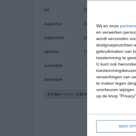
juli
25℃
14℃
augustus
24℃
13℃
Wij en onze
partners
en verwerken persoon
september
20℃
11℃
wordt verzonden voo
doelgroepinzichten e
oktober
14℃
6℃
gebruikmaken van loc
toestemming te gev
U kunt ook hieronder
november
7℃
2℃
toestemmingskeuzes 
verwerkingen van uw
december
3℃
-2℃
te maken tegen derge
voorkeuren wijzigen 
0-5 mm =
NIHIL
|
6-30 mm =
|
31-60 mm =
|
61
op de knop "Privacy
MEER OPT