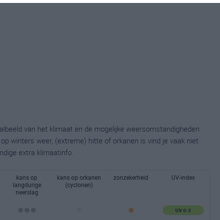
taalbeeld van het klimaat en de mogelijke weersomstandigheden
p winters weer, (extreme) hitte of orkanen is vind je vaak niet
ndige extra klimaatinfo.
kans op
kans op orkanen
zonzekerheid
UV-index
langdurige
(cyclonen)
neerslag
UV 0-3