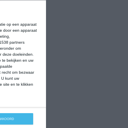
matie op een apparaat
ie door een apparaat
eting,
1538 partners
hieronder om
r deze doeleinden.
 te bekijken en uw
epaalde
et recht om bezwaar
. U kunt uw
 site en te klikken
 AKKOORD