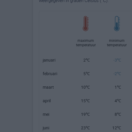
weergegeven in graden Celsius (°C).
maximum
minimum
temperatuur
temperatuur
januari
2℃
-3℃
februari
5℃
-2℃
maart
10℃
1℃
april
15℃
4℃
mei
19℃
8℃
juni
23℃
12℃