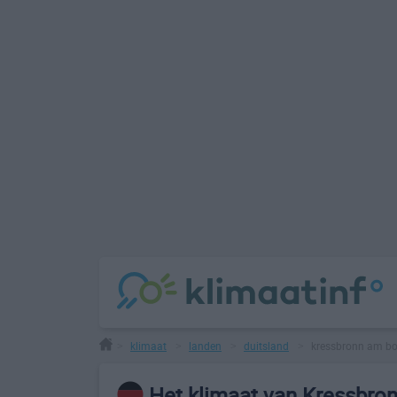
klimaat
landen
duitsland
kressbronn am b
>
>
>
>
Het klimaat van Kressbr