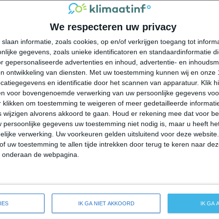
8
13
23℃
We respecteren uw privacy
7
13
22℃
slaan informatie, zoals cookies, op en/of verkrijgen toegang tot infor
lijke gegevens, zoals unieke identificatoren en standaardinformatie d
6
10
18℃
r gepersonaliseerde advertenties en inhoud, advertentie- en inhoudsm
n ontwikkeling van diensten.
Met uw toestemming kunnen wij en onze 
3
10
15℃
atiegegevens en identificatie door het scannen van apparatuur. Klik 
en voor bovengenoemde verwerking van uw persoonlijke gegevens voo
 klikken om toestemming te weigeren of meer gedetailleerde informatie
2
10
9℃
wijzigen alvorens akkoord te gaan.
Houd er rekening mee dat voor b
 persoonlijke gegevens uw toestemming niet nodig is, maar u heeft h
1
10
7℃
lijke verwerking. Uw voorkeuren gelden uitsluitend voor deze website
of uw toestemming te allen tijde intrekken door terug te keren naar deze
-100 mm =
|
101-200 mm =
|
meer dan 200 mm =
" onderaan de webpagina.
IES
IK GA NIET AKKOORD
IK GA