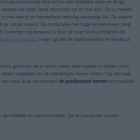
isch savanneklimaat kent echter een duidelijke natte en droge
 seizoen dat loopt vanaf december tot en met april. Dit is meteen
. In mei neemt de hoeveelheid neerslag aanzienlijk toe. De maand
it de natste maand. De combinatie met hoge temperaturen zorgt
alf november erg benauwd is door de hoge luchtvochtigheid die
evoelstemperatuur
hoger ligt dan de daadwerkelijke temperatuur.
gssites gekomen die je online hotels laten boeken in steden zoals
t elkaar vergelijken en de voordeligste kamer vinden? Ga dan naar
n zien waar je op dat moment
de goedkoopste kamers
kunt boeken
ge gemiddelde klimaatstatistieken. De temperaturen worden