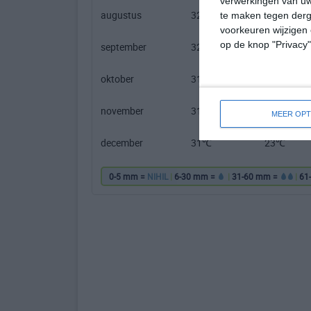
verwerkingen van uw
augustus
32℃
25℃
te maken tegen derge
voorkeuren wijzigen 
op de knop "Privacy
september
32℃
25℃
oktober
31℃
24℃
november
31℃
24℃
MEER OPT
december
31℃
23℃
0-5 mm =
NIHIL
|
6-30 mm =
|
31-60 mm =
|
61