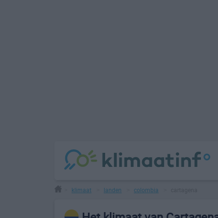
klimaat
landen
colombia
cartagena
>
>
>
>
Het klimaat van Cartagen