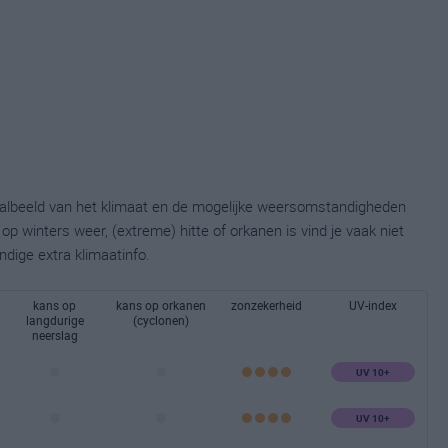
taalbeeld van het klimaat en de mogelijke weersomstandigheden
p winters weer, (extreme) hitte of orkanen is vind je vaak niet
ndige extra klimaatinfo.
kans op
kans op orkanen
zonzekerheid
UV-index
langdurige
(cyclonen)
neerslag
UV 10+
UV 10+