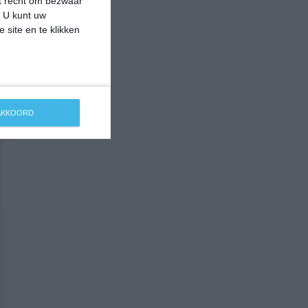
et recht om bezwaar
. U kunt uw
 site en te klikken
 AKKOORD