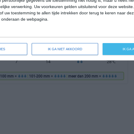
 persoonlijke gegevens uw toestemming niet nodig is, maar u heeft h
6
17
29℃
lijke verwerking. Uw voorkeuren gelden uitsluitend voor deze website
of uw toestemming te allen tijde intrekken door terug te keren naar deze
" onderaan de webpagina.
6
18
29℃
5
20
29℃
6
18
29℃
IES
IK GA NIET AKKOORD
IK GA
7
14
28℃
-100 mm =
|
101-200 mm =
|
meer dan 200 mm =