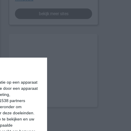
bekijk meer sites
matie op een apparaat
ie door een apparaat
eting,
1538 partners
hieronder om
r deze doeleinden.
 te bekijken en uw
epaalde