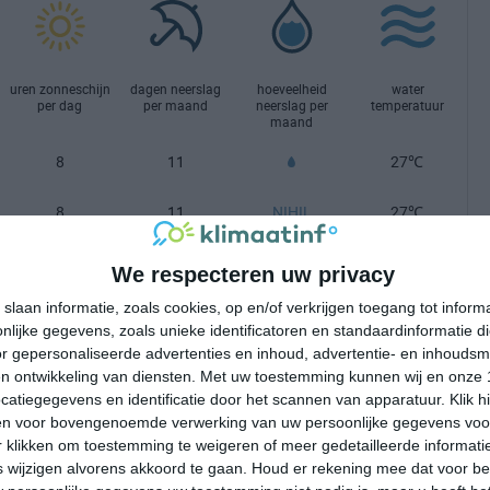
uren zonneschijn
dagen neerslag
hoeveelheid
water
per dag
per maand
neerslag per
temperatuur
maand
8
11
27℃
8
11
NIHIL
27℃
8
9
27℃
We respecteren uw privacy
slaan informatie, zoals cookies, op en/of verkrijgen toegang tot infor
7
12
27℃
lijke gegevens, zoals unieke identificatoren en standaardinformatie d
r gepersonaliseerde advertenties en inhoud, advertentie- en inhoudsm
6
15
28℃
n ontwikkeling van diensten.
Met uw toestemming kunnen wij en onze 
atiegegevens en identificatie door het scannen van apparatuur. Klik 
6
15
28℃
en voor bovengenoemde verwerking van uw persoonlijke gegevens voo
 klikken om toestemming te weigeren of meer gedetailleerde informatie
7
16
29℃
wijzigen alvorens akkoord te gaan.
Houd er rekening mee dat voor b