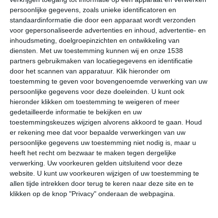
Moldau door Cesky Krumlov slingert, draagt een flink
persoonlijke gegevens, zoals unieke identificatoren en
standaardinformatie die door een apparaat wordt verzonden
steentje bij aan het romantische imago dat de stad
voor gepersonaliseerde advertenties en inhoud, advertentie- en
heeft.
inhoudsmeting, doelgroepinzichten en ontwikkeling van
diensten.
Met uw toestemming kunnen wij en onze 1538
Het klimaat van Cesky Krumlov zorgt voor vrij koele en
partners gebruikmaken van locatiegegevens en identificatie
sombere winters. Maar eerlijk is eerlijk, zelfs bij grijze
door het scannen van apparatuur. Klik hieronder om
luchten kan de stad zijn schoonheid niet verhullen. Het
toestemming te geven voor bovengenoemde verwerking van uw
maakt wat dat betreft niet zoveel uit wanneer je Cesky
persoonlijke gegevens voor deze doeleinden. U kunt ook
hieronder klikken om toestemming te weigeren of meer
Krumlov bezoekt. De zomermaanden zijn zonniger,
gedetailleerde informatie te bekijken en uw
waardoor de pastelkleurige bebouwing beter tot zijn
toestemmingskeuzes wijzigen alvorens akkoord te gaan.
Houd
recht komt. Tijdens warme dagen met ongeveer 20 tot
er rekening mee dat voor bepaalde verwerkingen van uw
25 graden is het sowieso veel aangenamer om op pad
persoonlijke gegevens uw toestemming niet nodig is, maar u
te gaan. Wie dergelijke temperaturen wil hebben, die
heeft het recht om bezwaar te maken tegen dergelijke
moet in de maanden juli of augustus naar Cesky
verwerking. Uw voorkeuren gelden uitsluitend voor deze
Krumlov reizen.
website. U kunt uw voorkeuren wijzigen of uw toestemming te
allen tijde intrekken door terug te keren naar deze site en te
klikken op de knop "Privacy" onderaan de webpagina.