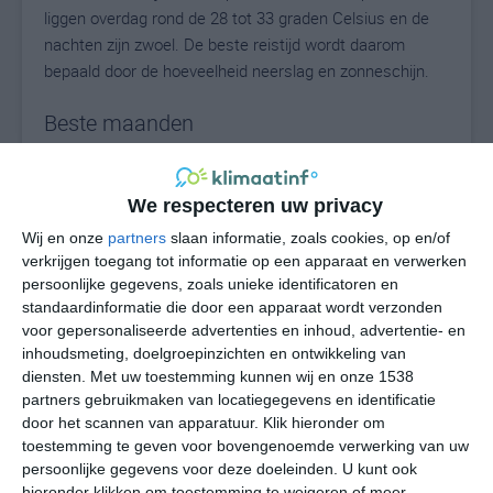
liggen overdag rond de 28 tot 33 graden Celsius en de
nachten zijn zwoel. De beste reistijd wordt daarom
bepaald door de hoeveelheid neerslag en zonneschijn.
Beste maanden
De beste reistijd voor Zanzibar is van
juli tot en met
september
. Dat is boffen voor wie tijdens de
We respecteren uw privacy
zomervakantie richting Zanzibar wil vliegen, want dit is
Wij en onze
partners
slaan informatie, zoals cookies, op en/of
de periode met de minste regen en grootste kans op
verkrijgen toegang tot informatie op een apparaat en verwerken
zonnig weer. Er valt af en toe eens een bui, maar langere
persoonlijke gegevens, zoals unieke identificatoren en
periodes met veel regen zul je in deze periode niet
standaardinformatie die door een apparaat wordt verzonden
ervaren. Wil je in de zee gaan zwemmen dan zul je
voor gepersonaliseerde advertenties en inhoud, advertentie- en
merken hoe aangenaam het is met een gemiddelde
inhoudsmeting, doelgroepinzichten en ontwikkeling van
zeewatertemperatuur van ongeveer 25 tot 27 graden.
diensten.
Met uw toestemming kunnen wij en onze 1538
partners gebruikmaken van locatiegegevens en identificatie
door het scannen van apparatuur. Klik hieronder om
toestemming te geven voor bovengenoemde verwerking van uw
Ontdek Zanzibar met TUI
persoonlijke gegevens voor deze doeleinden. U kunt ook
hieronder klikken om toestemming te weigeren of meer