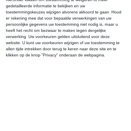
gedetailleerde informatie te bekijken en uw
Zanzibar combineert eindeloze witte
toestemmingskeuzes wijzigen alvorens akkoord te gaan.
Houd
stranden, warm tropisch water en een
er rekening mee dat voor bepaalde verwerkingen van uw
persoonlijke gegevens uw toestemming niet nodig is, maar u
unieke cultuur – een perfecte
heeft het recht om bezwaar te maken tegen dergelijke
bestemming voor wie droomt van
verwerking. Uw voorkeuren gelden uitsluitend voor deze
exotische zonvakanties. Wil je jouw
website. U kunt uw voorkeuren wijzigen of uw toestemming te
reis goed geregeld hebben, inclusief
allen tijde intrekken door terug te keren naar deze site en te
vlucht en verblijf in mooie
klikken op de knop "Privacy" onderaan de webpagina.
accommodaties aan de kust? Met TUI
vind je complete vakanties naar
Zanzibar, van ontspannen
strandverblijven tot pakketreizen met
alles erop en eraan.
Bekijk de actuele Zanzibar
›
vakanties bij TUI