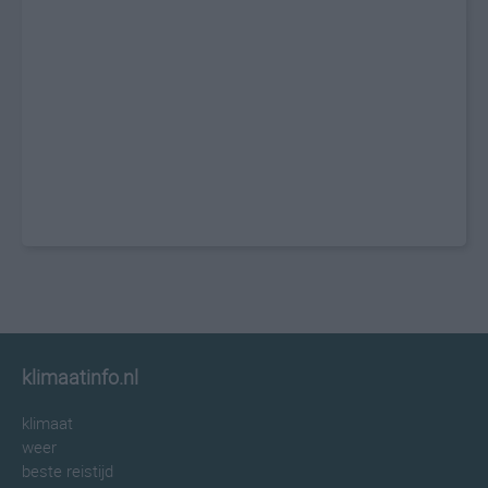
klimaatinfo.nl
klimaat
weer
beste reistijd