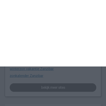
all-inclusive Zanzibar
bijzondere plaatsen op Zanzibar
waar overnachten op Zanzibar
Zanzibar all inclusive
Zanzibar bezienswaardigheden
Zanzibar fotoreportage
Zanzibar informatie
Zanzibar informatie
Zanzibar top 10
Zanzibar voor beginners
winterzon vakantie Zanzibar
zonkalender Zanzibar
bekijk meer sites