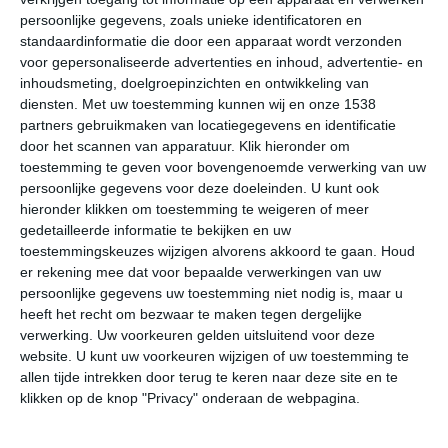
>
Changuu
persoonlijke gegevens, zoals unieke identificatoren en
standaardinformatie die door een apparaat wordt verzonden
>
Gamba
voor gepersonaliseerde advertenties en inhoud, advertentie- en
inhoudsmeting, doelgroepinzichten en ontwikkeling van
>
Jambiani
diensten.
Met uw toestemming kunnen wij en onze 1538
partners gebruikmaken van locatiegegevens en identificatie
>
Jozani Chwaka Bay National Park
door het scannen van apparatuur. Klik hieronder om
toestemming te geven voor bovengenoemde verwerking van uw
>
Kijini
persoonlijke gegevens voor deze doeleinden. U kunt ook
hieronder klikken om toestemming te weigeren of meer
>
Kiwengwa
gedetailleerde informatie te bekijken en uw
>
toestemmingskeuzes wijzigen alvorens akkoord te gaan.
Houd
Koani
er rekening mee dat voor bepaalde verwerkingen van uw
>
persoonlijke gegevens uw toestemming niet nodig is, maar u
Koani Ndogo
heeft het recht om bezwaar te maken tegen dergelijke
>
verwerking. Uw voorkeuren gelden uitsluitend voor deze
Mahonda
website. U kunt uw voorkeuren wijzigen of uw toestemming te
>
allen tijde intrekken door terug te keren naar deze site en te
Mangapwani
klikken op de knop "Privacy" onderaan de webpagina.
>
Marumbi