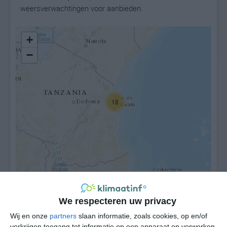
weersverwachtingen voor aanbieden.
+
−
18
Leaflet
| ©
OpenStreetMap
contributors
We respecteren uw privacy
Wij en onze
partners
slaan informatie, zoals cookies, op en/of
verkrijgen toegang tot informatie op een apparaat en verwerken