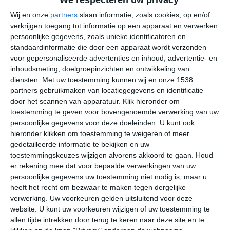
overigens 'ragu' genoemd. In Bologna wordt de saus
Wij en onze
partners
slaan informatie, zoals cookies, op en/of
vooral in combinatie met tagliatelle geserveerd in plaats
verkrijgen toegang tot informatie op een apparaat en verwerken
van spaghetti.
persoonlijke gegevens, zoals unieke identificatoren en
standaardinformatie die door een apparaat wordt verzonden
voor gepersonaliseerde advertenties en inhoud, advertentie- en
inhoudsmeting, doelgroepinzichten en ontwikkeling van
diensten.
Met uw toestemming kunnen wij en onze 1538
partners gebruikmaken van locatiegegevens en identificatie
door het scannen van apparatuur. Klik hieronder om
toestemming te geven voor bovengenoemde verwerking van uw
persoonlijke gegevens voor deze doeleinden. U kunt ook
hieronder klikken om toestemming te weigeren of meer
gedetailleerde informatie te bekijken en uw
toestemmingskeuzes wijzigen alvorens akkoord te gaan.
Houd
er rekening mee dat voor bepaalde verwerkingen van uw
persoonlijke gegevens uw toestemming niet nodig is, maar u
heeft het recht om bezwaar te maken tegen dergelijke
Als je Bologna op z'n mooist wil zien, dan moet je de
verwerking. Uw voorkeuren gelden uitsluitend voor deze
website. U kunt uw voorkeuren wijzigen of uw toestemming te
stad bezoeken als het zonnetje schijnt en het
allen tijde intrekken door terug te keren naar deze site en te
buitenleven in volle gang. Bologna ligt vrij noordelijk in