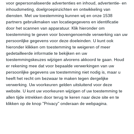
voor gepersonaliseerde advertenties en inhoud, advertentie- en
aan wintersport te doen. Skiën kan hier niet en echte
inhoudsmeting, doelgroepinzichten en ontwikkeling van
wintersportvoorzieningen ontbreken. Daarvoor moet je
diensten.
Met uw toestemming kunnen wij en onze 1538
toch echt in de Hoge Ardennen zijn, die in België liggen.
partners gebruikmaken van locatiegegevens en identificatie
De Franse Ardennen lenen zich wel prima voor andere
door het scannen van apparatuur. Klik hieronder om
sporten en activiteiten, zoals vissen, paardrijden, fietsen,
toestemming te geven voor bovengenoemde verwerking van uw
persoonlijke gegevens voor deze doeleinden. U kunt ook
kajakken en natuurlijk wandelen. In het fraaie landschap
hieronder klikken om toestemming te weigeren of meer
van de Franse Ardennen kun je prachtige wandeltochten
gedetailleerde informatie te bekijken en uw
maken.
toestemmingskeuzes wijzigen alvorens akkoord te gaan.
Houd
er rekening mee dat voor bepaalde verwerkingen van uw
Beste maanden voor de Franse Ardennen
persoonlijke gegevens uw toestemming niet nodig is, maar u
heeft het recht om bezwaar te maken tegen dergelijke
In de Franse Ardennen heerst een gematigd zeeklimaat
verwerking. Uw voorkeuren gelden uitsluitend voor deze
met ietwat koele winters en duidelijk gematigde zomers.
website. U kunt uw voorkeuren wijzigen of uw toestemming te
De wintermaanden zijn vrij somber. Het lekkerste weer
allen tijde intrekken door terug te keren naar deze site en te
in de Franse Ardennen komt nadrukkelijk in het
klikken op de knop "Privacy" onderaan de webpagina.
zomerseizoen voor. Echte garantie heb je niet. Naast de
kans op warme dagen, bestaat er ook een redelijke kans
op minder mooi weer. De beste maanden om een
vakantie in de Franse Ardennen te boeken is van
mei tot