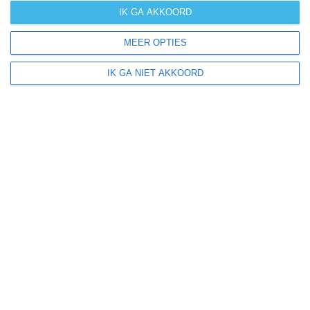
IK GA AKKOORD
MEER OPTIES
Klimaatinfo van de Franse Ardennen
IK GA NIET AKKOORD
Het actuele weer en de weersvoorspelling voor de
komende dagen of weken zeggen niets over hoe het
weer in andere maanden kan zijn. Wil je een indicatie
hebben van hoe het weer gemiddeld is in de Franse
Ardennen? Daarvoor hebben wij handige klimaatinfo
over de Franse Ardennen. Bekijk de gemiddelde
temperaturen, de kans op regen of sneeuw en de
normale hoeveelheid aan zonneschijn voor deze
bestemming.
klimaatinfo van de Franse Ardennen