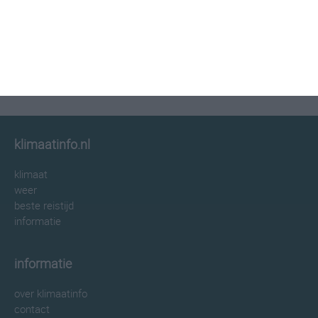
klimaatinfo.nl
klimaat
weer
beste reistijd
informatie
informatie
over klimaatinfo
contact