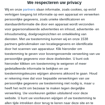
We respecteren uw privacy
communistisch regime moest leven. De sporen uit deze
periode zijn grotendeels weggepoetst. In sommige
Wij en onze
partners
slaan informatie, zoals cookies, op en/of
verkrijgen toegang tot informatie op een apparaat en verwerken
wijken zie je nog wel de typische oostblokarchitectuur
persoonlijke gegevens, zoals unieke identificatoren en
terug. Dit soort buurten hebben vaak al wel een
standaardinformatie die door een apparaat wordt verzonden
transformatie ondergaan, bijvoorbeeld door meer kleur
voor gepersonaliseerde advertenties en inhoud, advertentie- en
en groen aan te brengen in het straatbeeld.
inhoudsmeting, doelgroepinzichten en ontwikkeling van
diensten.
Met uw toestemming kunnen wij en onze 1538
partners gebruikmaken van locatiegegevens en identificatie
door het scannen van apparatuur. Klik hieronder om
toestemming te geven voor bovengenoemde verwerking van uw
persoonlijke gegevens voor deze doeleinden. U kunt ook
hieronder klikken om toestemming te weigeren of meer
gedetailleerde informatie te bekijken en uw
toestemmingskeuzes wijzigen alvorens akkoord te gaan.
Houd
er rekening mee dat voor bepaalde verwerkingen van uw
persoonlijke gegevens uw toestemming niet nodig is, maar u
heeft het recht om bezwaar te maken tegen dergelijke
verwerking. Uw voorkeuren gelden uitsluitend voor deze
website. U kunt uw voorkeuren wijzigen of uw toestemming te
allen tijde intrekken door terug te keren naar deze site en te