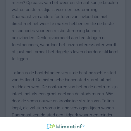
reizen? Op basis van het weer en klimaat kun je bepalen
wat de beste reistijd is voor een bestemming.
Daarnaast zijn andere factoren van invloed die niet
direct met het weer te maken hebben en die de beste
reisperiodes voor een reisbestemming kunnen
beïnvloeden. Denk bijvoorbeeld aan feestdagen of
feestperiodes, waardoor het reizen interessanter wordt
of juist niet, omdat het dagelijks leven daardoor stil komt
te liggen.
Tallinn is de hoofdstad en veruit de best bezochte stad
van Estland. De historische binnenstad stamt uit het
middeleeuwen. De contouren van het oude centrum zijn
intact, net als een groot deel van de stadsmuren. Wie
door de soms nauwe en kronkelige straten van Tallinn
loopt, die zal zich soms in lang vervlogen tijden wanen.
Daarnaast ken de stad een tijdperk waar men minder
positief op terugkijkt: de decennia dat Estland tot de
Sovjet-Unie behoorde en de bevolking onder een