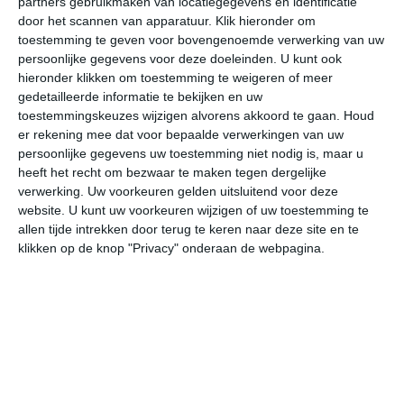
partners gebruikmaken van locatiegegevens en identificatie
door het scannen van apparatuur. Klik hieronder om
toestemming te geven voor bovengenoemde verwerking van uw
persoonlijke gegevens voor deze doeleinden. U kunt ook
bekijk de uitgebreide weersverwachting voor Tallinn
hieronder klikken om toestemming te weigeren of meer
gedetailleerde informatie te bekijken en uw
Op basis van de langjarige klimaatstatistieken, bepaalde
toestemmingskeuzes wijzigen alvorens akkoord te gaan.
Houd
weerpatronen en specifieke gebeurtenissen kan een
er rekening mee dat voor bepaalde verwerkingen van uw
persoonlijke gegevens uw toestemming niet nodig is, maar u
gemiddeld weerbeeld per maand samengesteld worden.
heeft het recht om bezwaar te maken tegen dergelijke
verwerking. Uw voorkeuren gelden uitsluitend voor deze
Het weer in januari
website. U kunt uw voorkeuren wijzigen of uw toestemming te
allen tijde intrekken door terug te keren naar deze site en te
In de maand januari ligt de gemiddelde
klikken op de knop "Privacy" onderaan de webpagina.
maximumtemperatuur in Tallinn rond de -3 graden
Celsius. De gemiddelde minimumtemperatuur komt in
januari uit op -11 graden. Het aantal uren dat de zon
zichtbaar is ligt in januari op deze bestemming rond de 1
uur per dag. Binnen de hele maand valt er gedurende
ongeveer 18 dagen neerslag. Als je kijkt naar de
langjarige gemiddeldes dan zorgt dat voor niet zoveel