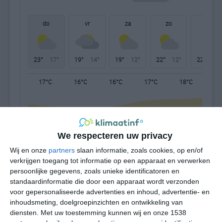
do
vr
za
zo
ma
23°
17°
19°
14°
19°
12°
22°
12°
22°
14°
17°C
16°C
16°C
17°C
18°C
18
00:00
03:00
06:00
09:00
12:00
15
We respecteren uw privacy
Wij en onze
partners
slaan informatie, zoals cookies, op en/of
00:00
03:00
06:00
09:00
12:00
15
verkrijgen toegang tot informatie op een apparaat en verwerken
persoonlijke gegevens, zoals unieke identificatoren en
standaardinformatie die door een apparaat wordt verzonden
ZZW 3
ZZW 3
ZZW 3
ZW 3
WZW 3
W
voor gepersonaliseerde advertenties en inhoud, advertentie- en
inhoudsmeting, doelgroepinzichten en ontwikkeling van
diensten.
Met uw toestemming kunnen wij en onze 1538
00:00
03:00
06:00
09:00
12:00
15