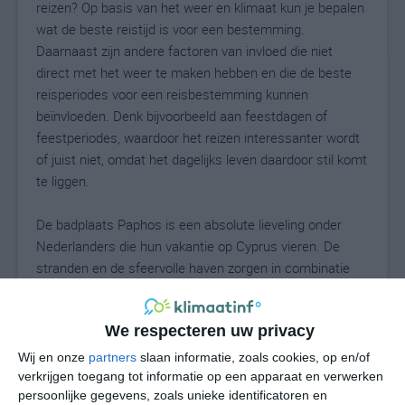
reizen? Op basis van het weer en klimaat kun je bepalen
wat de beste reistijd is voor een bestemming.
Daarnaast zijn andere factoren van invloed die niet
direct met het weer te maken hebben en die de beste
reisperiodes voor een reisbestemming kunnen
beïnvloeden. Denk bijvoorbeeld aan feestdagen of
feestperiodes, waardoor het reizen interessanter wordt
of juist niet, omdat het dagelijks leven daardoor stil komt
te liggen.
De badplaats Paphos is een absolute lieveling onder
Nederlanders die hun vakantie op Cyprus vieren. De
stranden en de sfeervolle haven zorgen in combinatie
met het warme zonnige weer voor een heerlijke
vakantie-ervaring. Dat goede weer kun je gedurende een
We respecteren uw privacy
vrij grote periode ervaren. De ligging in het oostelijke deel
van de Middellandse Zee zorgt ervoor dat het eiland
Wij en onze
partners
slaan informatie, zoals cookies, op en/of
Cyprus sneller opwarmt dan veen andere
verkrijgen toegang tot informatie op een apparaat en verwerken
persoonlijke gegevens, zoals unieke identificatoren en
bestemmingen in deze regio. Vandaar dat het vaak in