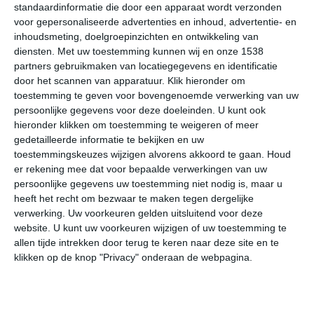
standaardinformatie die door een apparaat wordt verzonden
mei al prima weer kan zijn voor een zonvakantie in
voor gepersonaliseerde advertenties en inhoud, advertentie- en
Paphos. Juni is met gemiddelde maximumtemperaturen
inhoudsmeting, doelgroepinzichten en ontwikkeling van
van rond de 25 to 30 graden al weer wat warmer. Juli en
diensten.
Met uw toestemming kunnen wij en onze 1538
augustus zijn warm in Paphos. Middagtemperaturen van
partners gebruikmaken van locatiegegevens en identificatie
30 tot 35 graden zijn hartje zomer normaal in Paphos.
door het scannen van apparatuur. Klik hieronder om
Vanaf september dalen de temperaturen langzaam.
toestemming te geven voor bovengenoemde verwerking van uw
persoonlijke gegevens voor deze doeleinden. U kunt ook
hieronder klikken om toestemming te weigeren of meer
De beste reistijd voor Paphos bestaat uit twee periodes.
gedetailleerde informatie te bekijken en uw
De eerste is van
half mei tot eind juni
en de tweede is
toestemmingskeuzes wijzigen alvorens akkoord te gaan.
Houd
van begin
september tot half oktober
. Dit zijn de
er rekening mee dat voor bepaalde verwerkingen van uw
momenten dat het in Paphos vooral warm is, maar
persoonlijke gegevens uw toestemming niet nodig is, maar u
waarbij het niet zo snel té heet wordt. Denk aan
heeft het recht om bezwaar te maken tegen dergelijke
middagtemperaturen die op kunnen lopen naar 30
verwerking. Uw voorkeuren gelden uitsluitend voor deze
website. U kunt uw voorkeuren wijzigen of uw toestemming te
graden of nog iets hoger. De kans op extreme hitte (40
allen tijde intrekken door terug te keren naar deze site en te
graden) is in deze periodes een stuk kleiner dan in juli en
klikken op de knop "Privacy" onderaan de webpagina.
augustus.
Winterzon in Paphos