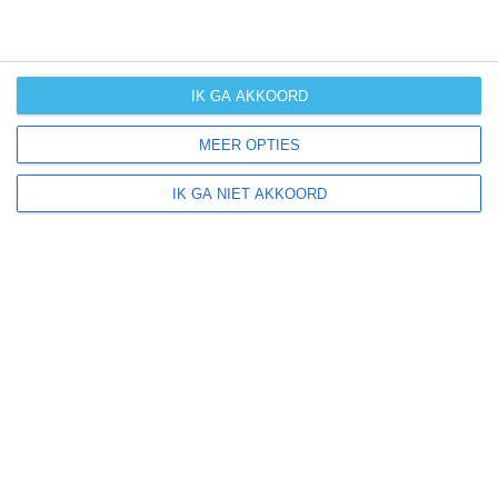
Wij als weerexperts houden vooral rekening met
het weer en klimaat, maar nemen andere zaken als
reisseizoenen (hoog, laag of middenseizoen),
evenementen en andere elementen mee in ons
IK GA AKKOORD
reisadvies qua beste reistijd.
MEER OPTIES
IK GA NIET AKKOORD
Paphos ligt in:
Azië
Europa
Cyprus
eiland Cyprus
Klimaatinfo van Paphos