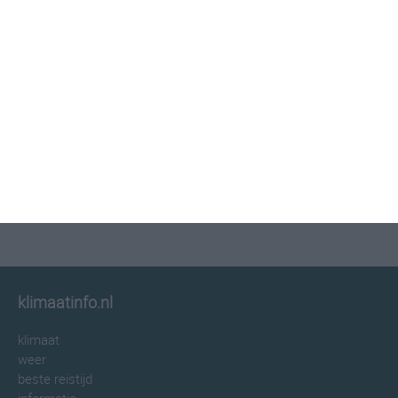
klimaatinfo.nl
klimaat
weer
beste reistijd