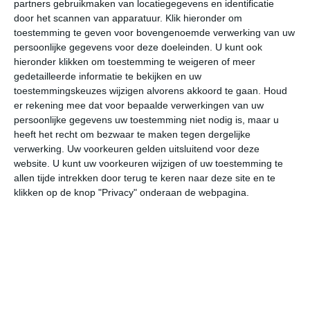
partners gebruikmaken van locatiegegevens en identificatie
door het scannen van apparatuur. Klik hieronder om
Curaçao is een van de populairste
toestemming te geven voor bovengenoemde verwerking van uw
Caribische bestemmingen onder
persoonlijke gegevens voor deze doeleinden. U kunt ook
Nederlandse vakantiegangers. Met zijn
hieronder klikken om toestemming te weigeren of meer
tropische temperaturen, rustige baaien
gedetailleerde informatie te bekijken en uw
toestemmingskeuzes wijzigen alvorens akkoord te gaan.
Houd
en kleurrijke Willemstad is het eiland
er rekening mee dat voor bepaalde verwerkingen van uw
ideaal voor een ontspannen
persoonlijke gegevens uw toestemming niet nodig is, maar u
zonvakantie. Wil je verzekerd zijn van
heeft het recht om bezwaar te maken tegen dergelijke
een goed hotel, een comfortabele
verwerking. Uw voorkeuren gelden uitsluitend voor deze
website. U kunt uw voorkeuren wijzigen of uw toestemming te
vlucht en een zorgeloze reis? Met TUI
allen tijde intrekken door terug te keren naar deze site en te
boek je eenvoudig een complete
klikken op de knop "Privacy" onderaan de webpagina.
Curaçao vakantie, van luxe resorts tot
scherp geprijsde pakketreizen.
Bekijk de actuele Curaçao deals
›
bij TUI