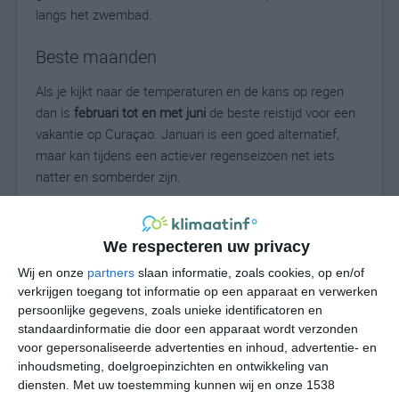
langs het zwembad.
Beste maanden
Als je kijkt naar de temperaturen en de kans op regen
dan is
februari tot en met juni
de beste reistijd voor een
vakantie op Curaçao. Januari is een goed alternatief,
maar kan tijdens een actiever regenseizoen net iets
natter en somberder zijn.
Het laatste kwartaal van het jaar geldt als het natte
seizoen. Er is dan meer bewolking, er is een grotere
We respecteren uw privacy
kans op buien en de kans bestaat dat je een aantal
Wij en onze
partners
slaan informatie, zoals cookies, op en/of
overwegend sombere en natte dagen achter elkaar
verkrijgen toegang tot informatie op een apparaat en verwerken
hebt.
persoonlijke gegevens, zoals unieke identificatoren en
standaardinformatie die door een apparaat wordt verzonden
voor gepersonaliseerde advertenties en inhoud, advertentie- en
inhoudsmeting, doelgroepinzichten en ontwikkeling van
Zin in zon op Curaçao?
diensten.
Met uw toestemming kunnen wij en onze 1538