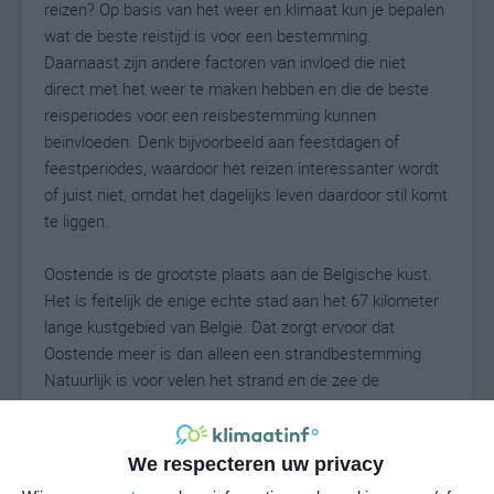
reizen? Op basis van het weer en klimaat kun je bepalen
wat de beste reistijd is voor een bestemming.
Daarnaast zijn andere factoren van invloed die niet
direct met het weer te maken hebben en die de beste
reisperiodes voor een reisbestemming kunnen
beïnvloeden. Denk bijvoorbeeld aan feestdagen of
feestperiodes, waardoor het reizen interessanter wordt
of juist niet, omdat het dagelijks leven daardoor stil komt
te liggen.
Oostende is de grootste plaats aan de Belgische kust.
Het is feitelijk de enige echte stad aan het 67 kilometer
lange kustgebied van België. Dat zorgt ervoor dat
Oostende meer is dan alleen een strandbestemming.
Natuurlijk is voor velen het strand en de zee de
belangrijkste reden om een vakantie in Oostende te
vieren of een dagtrip naar Oostende te maken. Het
mooie aan deze plaats is dat strandweer niet
We respecteren uw privacy
noodzakelijk is om je hier te vermaken. Je kunt hier