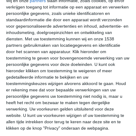
Wij en onze
partners
slaan informatie, zoals cookies, op en/of
prima je tijd vullen met andere activiteiten dan
verkrijgen toegang tot informatie op een apparaat en verwerken
zonnebaden.
persoonlijke gegevens, zoals unieke identificatoren en
standaardinformatie die door een apparaat wordt verzonden
voor gepersonaliseerde advertenties en inhoud, advertentie- en
inhoudsmeting, doelgroepinzichten en ontwikkeling van
diensten.
Met uw toestemming kunnen wij en onze 1538
partners gebruikmaken van locatiegegevens en identificatie
door het scannen van apparatuur. Klik hieronder om
toestemming te geven voor bovengenoemde verwerking van uw
persoonlijke gegevens voor deze doeleinden. U kunt ook
hieronder klikken om toestemming te weigeren of meer
gedetailleerde informatie te bekijken en uw
toestemmingskeuzes wijzigen alvorens akkoord te gaan.
Houd
er rekening mee dat voor bepaalde verwerkingen van uw
persoonlijke gegevens uw toestemming niet nodig is, maar u
heeft het recht om bezwaar te maken tegen dergelijke
verwerking. Uw voorkeuren gelden uitsluitend voor deze
Het gematigde zeeklimaat zorgt ervoor dat Oostende te
website. U kunt uw voorkeuren wijzigen of uw toestemming te
maken heeft met vier seizoenen. Het zomerseizoen is
allen tijde intrekken door terug te keren naar deze site en te
de periode met de grootste kans op goed strandweer. In
klikken op de knop "Privacy" onderaan de webpagina.
de maanden juni, juli en augustus stijgt het kwik