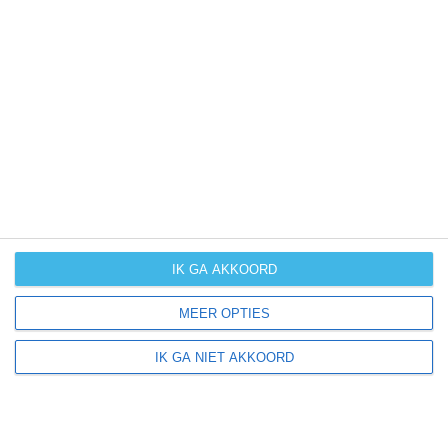
evenementen en andere elementen mee in ons
reisadvies qua beste reistijd.
Oostende ligt in:
Europa
België
Vlaamse kust
IK GA AKKOORD
MEER OPTIES
Klimaatinfo van Oostende
IK GA NIET AKKOORD
Het actuele weer en de weersvoorspelling voor de
komende dagen of weken zeggen niets over hoe het
weer in andere maanden kan zijn. Wil je een indicatie