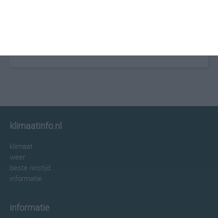
klimaatinfo.nl
klimaat
weer
beste reistijd
informatie
informatie