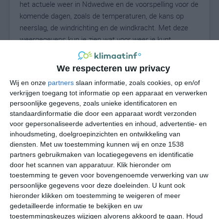
het actuele weer in Ndwedwe en de voorspelling voor de
komende dagen, zoals de temperaturen, de kans op
neerslag, de windrichting en de windkracht. Met deze
weergegevens kun je zien wat voor weer je kunt
verwachten in Ndwedwe. Op basis van de
klimaatstatistieken beschrijven we het weer per maand
We respecteren uw privacy
in Ndwedwe. Dit is geen langetermijnverwachting, maar
Wij en onze
partners
slaan informatie, zoals cookies, op en/of
geeft het gemiddelde weerbeeld voor alle maanden van
verkrijgen toegang tot informatie op een apparaat en verwerken
het jaar. Wil je de uitgebreide weersverwachting voor
persoonlijke gegevens, zoals unieke identificatoren en
Ndwedwe zien? Op de pagina met extra weerinformatie
standaardinformatie die door een apparaat wordt verzonden
tonen we de kans op sneeuw, de gevoelstemperatuur,
voor gepersonaliseerde advertenties en inhoud, advertentie- en
de zichtbaarheid, de UV-kracht, de luchtdruk en meer
inhoudsmeting, doelgroepinzichten en ontwikkeling van
goede weerinfo.
diensten.
Met uw toestemming kunnen wij en onze 1538
partners gebruikmaken van locatiegegevens en identificatie
door het scannen van apparatuur. Klik hieronder om
toestemming te geven voor bovengenoemde verwerking van uw
16
persoonlijke gegevens voor deze doeleinden. U kunt ook
N
°C
hieronder klikken om toestemming te weigeren of meer
L
gedetailleerde informatie te bekijken en uw
W
toestemmingskeuzes wijzigen alvorens akkoord te gaan.
Houd