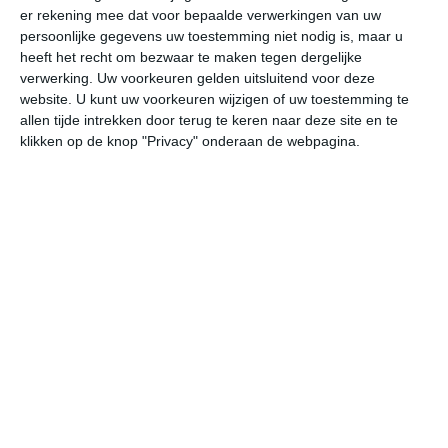
er rekening mee dat voor bepaalde verwerkingen van uw
persoonlijke gegevens uw toestemming niet nodig is, maar u
do
vr
za
zo
ma
heeft het recht om bezwaar te maken tegen dergelijke
verwerking. Uw voorkeuren gelden uitsluitend voor deze
website. U kunt uw voorkeuren wijzigen of uw toestemming te
allen tijde intrekken door terug te keren naar deze site en te
21°
12°
29°
11°
20°
12°
13°
10°
14°
10°
klikken op de knop "Privacy" onderaan de webpagina.
14°C
13°C
15°C
20°C
20°C
18
02:00
05:00
08:00
11:00
14:00
17
02:00
05:00
08:00
11:00
14:00
17
WNW 1
NW 1
WNW 1
ZO 1
OZO 3
OZ
02:00
05:00
08:00
11:00
14:00
17