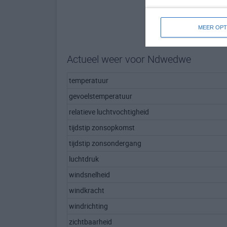
MEER OPT
Actueel weer voor Ndwedwe
temperatuur
gevoelstemperatuur
relatieve luchtvochtigheid
tijdstip zonsopkomst
tijdstip zonsondergang
luchtdruk
windsnelheid
windkracht
windrichting
zichtbaarheid