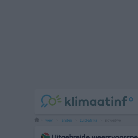
weer
landen
zuid-afrika
ndwedwe
>
>
>
>
Uitgebreide weersvoorspe