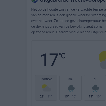
Het op de hoogte zijn van de verwachte temperatu
van de mensen is een globale weersverwachting g
over het weer. Zo kan de gevoelstemperatuur bela
de dekkingsgraad van de bewolking zegt soms m
op zonneschijn. Daarom vind je hier de uitgebr
17
°C
undefined
ma
di
23°
11°
15°
10°
13°
10°