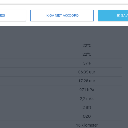
IES
IK GA NIET AKKOORD
IK GA
22℃
22℃
57%
06:35 uur
17:28 uur
971 hPa
2,2 m/s
2 Bft
OZO
16 kilometer