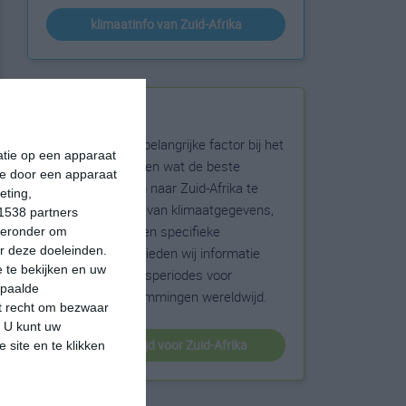
klimaatinfo van Zuid-Afrika
Beste reistijd
Het weer is een belangrijke factor bij het
matie op een apparaat
reizen. Wil je weten wat de beste
ie door een apparaat
maanden zijn om naar Zuid-Afrika te
eting,
reizen? Op basis van klimaatgegevens,
1538 partners
weersextremen en specifieke
hieronder om
r deze doeleinden.
weerinformatie bieden wij informatie
 te bekijken en uw
over de beste reisperiodes voor
epaalde
duizenden bestemmingen wereldwijd.
et recht om bezwaar
. U kunt uw
beste reistijd voor Zuid-Afrika
 site en te klikken