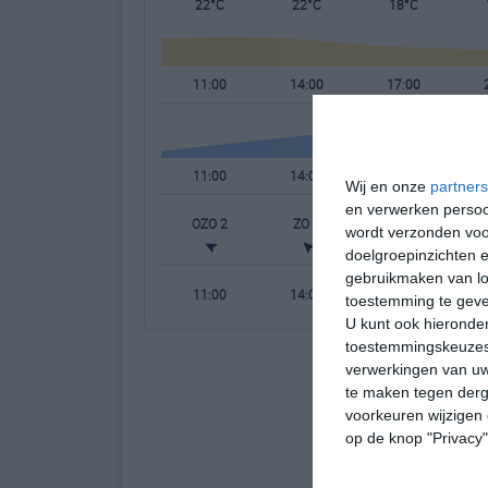
22°C
22°C
18°C
11:00
14:00
17:00
11:00
14:00
17:00
Wij en onze
partners
en verwerken persoon
OZO 2
ZO 3
Z 3
wordt verzonden voo
doelgroepinzichten e
gebruikmaken van loc
11:00
14:00
17:00
toestemming te gev
U kunt ook hieronder
toestemmingskeuzes 
verwerkingen van uw
te maken tegen derge
voorkeuren wijzigen 
op de knop "Privacy