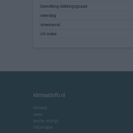
bewolking dekkingsgraad
neerslag
sneeuwval
UV-index
klimaatinfo.nl
klimaat
weer
beste reistijd
informatie