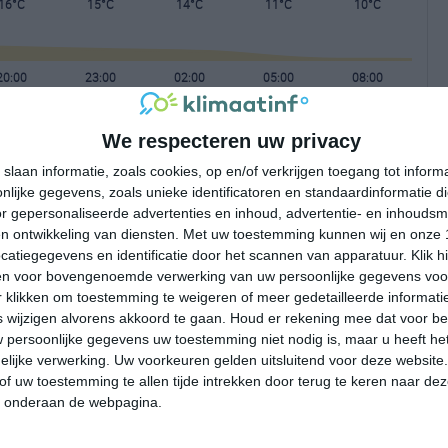
16°C
15°C
14°C
11°C
10°C
20:00
23:00
02:00
05:00
08:00
We respecteren uw privacy
20:00
23:00
02:00
05:00
08:00
slaan informatie, zoals cookies, op en/of verkrijgen toegang tot infor
lijke gegevens, zoals unieke identificatoren en standaardinformatie d
ZZW 3
ZZW 3
ZW 4
ZW 4
WZW 4
r gepersonaliseerde advertenties en inhoud, advertentie- en inhoudsm
n ontwikkeling van diensten.
Met uw toestemming kunnen wij en onze 
atiegegevens en identificatie door het scannen van apparatuur. Klik 
20:00
23:00
02:00
05:00
08:00
en voor bovengenoemde verwerking van uw persoonlijke gegevens voo
 klikken om toestemming te weigeren of meer gedetailleerde informatie
wijzigen alvorens akkoord te gaan.
Houd er rekening mee dat voor b
 persoonlijke gegevens uw toestemming niet nodig is, maar u heeft h
lijke verwerking. Uw voorkeuren gelden uitsluitend voor deze website
of uw toestemming te allen tijde intrekken door terug te keren naar deze
" onderaan de webpagina.