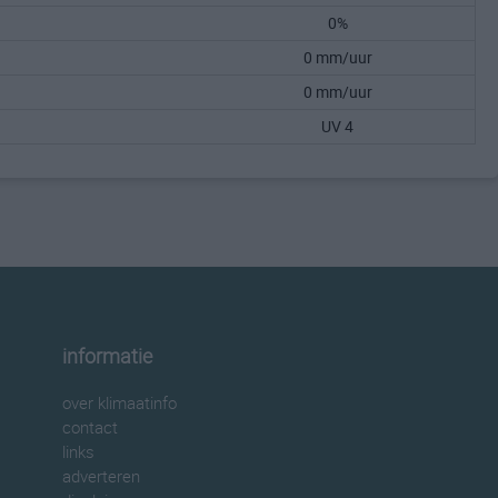
0%
0 mm/uur
0 mm/uur
UV 4
informatie
over klimaatinfo
contact
links
adverteren