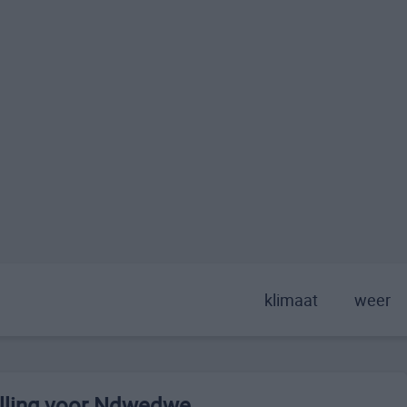
klimaat
weer
lling voor Ndwedwe