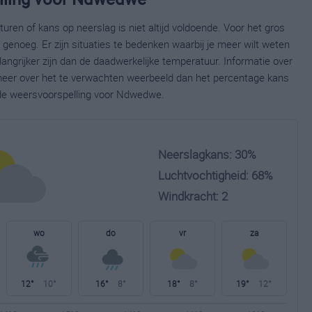
ren of kans op neerslag is niet altijd voldoende. Voor het gros
enoeg. Er zijn situaties te bedenken waarbij je meer wilt weten
ngrijker zijn dan de daadwerkelijke temperatuur. Informatie over
eer over het te verwachten weerbeeld dan het percentage kans
eide weersvoorspelling voor Ndwedwe.
Neerslagkans: 30%
Luchtvochtigheid: 68%
Windkracht: 2
wo
do
vr
za
12°
10°
16°
8°
18°
8°
19°
12°