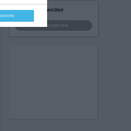
Meer over Ndwedwe
 AKKOORD
bekijk meer sites