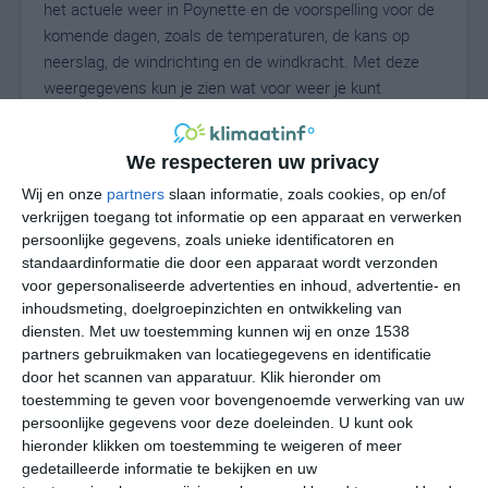
het actuele weer in Poynette en de voorspelling voor de
komende dagen, zoals de temperaturen, de kans op
neerslag, de windrichting en de windkracht. Met deze
weergegevens kun je zien wat voor weer je kunt
verwachten in Poynette. Op basis van de
klimaatstatistieken beschrijven we het weer per maand
We respecteren uw privacy
in Poynette. Dit is geen langetermijnverwachting, maar
geeft het gemiddelde weerbeeld voor alle maanden van
Wij en onze
partners
slaan informatie, zoals cookies, op en/of
het jaar. Wil je de uitgebreide weersverwachting voor
verkrijgen toegang tot informatie op een apparaat en verwerken
persoonlijke gegevens, zoals unieke identificatoren en
Poynette zien? Op de pagina met extra weerinformatie
standaardinformatie die door een apparaat wordt verzonden
tonen we de kans op sneeuw, de gevoelstemperatuur,
voor gepersonaliseerde advertenties en inhoud, advertentie- en
de zichtbaarheid, de UV-kracht, de luchtdruk en meer
inhoudsmeting, doelgroepinzichten en ontwikkeling van
goede weerinfo.
diensten.
Met uw toestemming kunnen wij en onze 1538
partners gebruikmaken van locatiegegevens en identificatie
door het scannen van apparatuur. Klik hieronder om
toestemming te geven voor bovengenoemde verwerking van uw
22
N
°C
persoonlijke gegevens voor deze doeleinden. U kunt ook
hieronder klikken om toestemming te weigeren of meer
L
gedetailleerde informatie te bekijken en uw
W