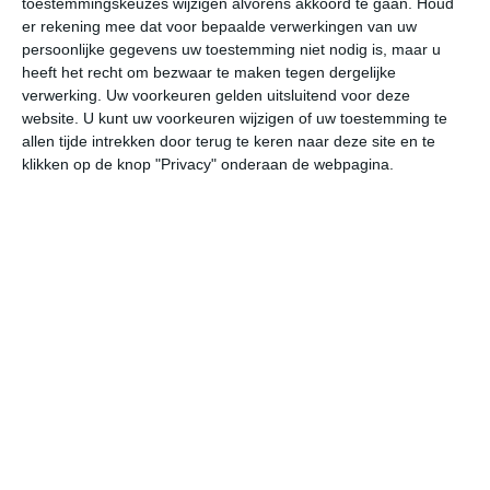
toestemmingskeuzes wijzigen alvorens akkoord te gaan.
Houd
er rekening mee dat voor bepaalde verwerkingen van uw
persoonlijke gegevens uw toestemming niet nodig is, maar u
do
vr
za
zo
ma
heeft het recht om bezwaar te maken tegen dergelijke
verwerking. Uw voorkeuren gelden uitsluitend voor deze
website. U kunt uw voorkeuren wijzigen of uw toestemming te
27°
13°
29°
18°
27°
16°
28°
17°
28°
18°
allen tijde intrekken door terug te keren naar deze site en te
klikken op de knop "Privacy" onderaan de webpagina.
26°C
22°C
20°C
19°C
19°C
22
18:00
21:00
00:00
03:00
06:00
09
18:00
21:00
00:00
03:00
06:00
09
Z 1
ZZO 1
ZZO 1
Z 1
Z 1
ZZ
18:00
21:00
00:00
03:00
06:00
09