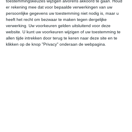
toestemmingskeuzes wijzigen alvorens akkoord te gaan.
Houd
er rekening mee dat voor bepaalde verwerkingen van uw
persoonlijke gegevens uw toestemming niet nodig is, maar u
za
zo
ma
di
wo
heeft het recht om bezwaar te maken tegen dergelijke
verwerking. Uw voorkeuren gelden uitsluitend voor deze
website. U kunt uw voorkeuren wijzigen of uw toestemming te
27°
14°
26°
15°
26°
15°
26°
15°
26°
14°
allen tijde intrekken door terug te keren naar deze site en te
klikken op de knop "Privacy" onderaan de webpagina.
22°C
25°C
26°C
25°C
19°C
17
10:00
13:00
16:00
19:00
22:00
01
10:00
13:00
16:00
19:00
22:00
01
NW 3
WNW 3
WNW 3
W 1
ZZW 1
ZW
10:00
13:00
16:00
19:00
22:00
01