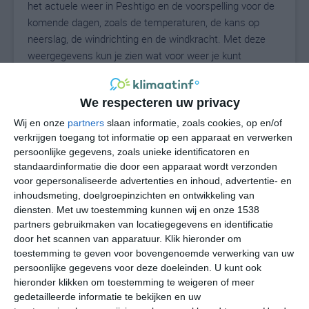
het actuele weer in Peshtigo en de voorspelling voor de
komende dagen, zoals de temperaturen, de kans op
neerslag, de windrichting en de windkracht. Met deze
weergegevens kun je zien wat voor weer je kunt
verwachten in Peshtigo. Op basis van de
klimaatstatistieken beschrijven we het weer per maand
We respecteren uw privacy
in Peshtigo. Dit is geen langetermijnverwachting, maar
geeft het gemiddelde weerbeeld voor alle maanden van
Wij en onze
partners
slaan informatie, zoals cookies, op en/of
het jaar. Wil je de uitgebreide weersverwachting voor
verkrijgen toegang tot informatie op een apparaat en verwerken
persoonlijke gegevens, zoals unieke identificatoren en
Peshtigo zien? Op de pagina met extra weerinformatie
standaardinformatie die door een apparaat wordt verzonden
tonen we de kans op sneeuw, de gevoelstemperatuur,
voor gepersonaliseerde advertenties en inhoud, advertentie- en
de zichtbaarheid, de UV-kracht, de luchtdruk en meer
inhoudsmeting, doelgroepinzichten en ontwikkeling van
goede weerinfo.
diensten.
Met uw toestemming kunnen wij en onze 1538
partners gebruikmaken van locatiegegevens en identificatie
door het scannen van apparatuur. Klik hieronder om
toestemming te geven voor bovengenoemde verwerking van uw
21
N
°C
persoonlijke gegevens voor deze doeleinden. U kunt ook
hieronder klikken om toestemming te weigeren of meer
L
gedetailleerde informatie te bekijken en uw
W