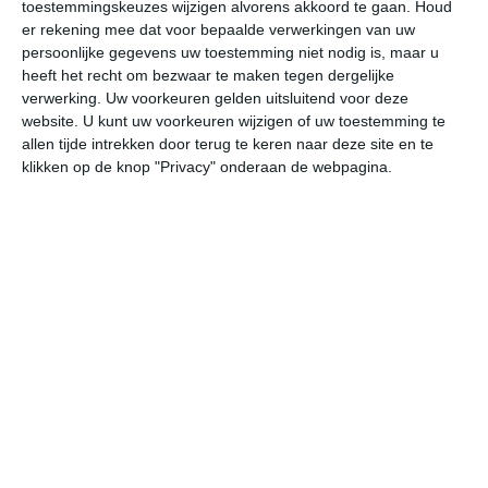
toestemmingskeuzes wijzigen alvorens akkoord te gaan.
Houd
er rekening mee dat voor bepaalde verwerkingen van uw
vr
za
zo
ma
di
persoonlijke gegevens uw toestemming niet nodig is, maar u
heeft het recht om bezwaar te maken tegen dergelijke
verwerking. Uw voorkeuren gelden uitsluitend voor deze
website. U kunt uw voorkeuren wijzigen of uw toestemming te
29°
16°
28°
14°
28°
16°
27°
17°
26°
16°
allen tijde intrekken door terug te keren naar deze site en te
klikken op de knop "Privacy" onderaan de webpagina.
28°C
26°C
21°C
19°C
17°C
15
15:00
18:00
21:00
00:00
03:00
06
15:00
18:00
21:00
00:00
03:00
06
ZW 3
ZW 3
W 2
W 2
WNW 2
WN
15:00
18:00
21:00
00:00
03:00
06