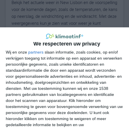
Bekijk het actuele weer in New Lisbon en de voorspelling
voor de komende dagen, zoals de temperaturen, de kans
op neerslag, de windrichting en de windkracht. Met deze
weergegevens kun je zien wat voor weer je kunt
verwachten in New Lisbon. Op basis van de
klimaatstatistieken beschrijven we het weer per maand
in New Lisbon. Dit is geen langetermijnverwachting,
We respecteren uw privacy
maar geeft het gemiddelde weerbeeld voor alle
Wij en onze
partners
slaan informatie, zoals cookies, op en/of
maanden van het jaar. Wil je de uitgebreide
verkrijgen toegang tot informatie op een apparaat en verwerken
weersverwachting voor New Lisbon zien? Op de pagina
persoonlijke gegevens, zoals unieke identificatoren en
standaardinformatie die door een apparaat wordt verzonden
met extra weerinformatie tonen we de kans op sneeuw,
voor gepersonaliseerde advertenties en inhoud, advertentie- en
de gevoelstemperatuur, de zichtbaarheid, de UV-kracht,
inhoudsmeting, doelgroepinzichten en ontwikkeling van
de luchtdruk en meer goede weerinfo.
diensten.
Met uw toestemming kunnen wij en onze 1538
partners gebruikmaken van locatiegegevens en identificatie
door het scannen van apparatuur. Klik hieronder om
toestemming te geven voor bovengenoemde verwerking van uw
23
N
°C
persoonlijke gegevens voor deze doeleinden. U kunt ook
L
hieronder klikken om toestemming te weigeren of meer
gedetailleerde informatie te bekijken en uw
W