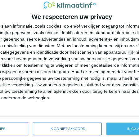
27°
19°
25°
18°
23°
16°
22°
13°
We respecteren uw privacy
27°C
28°C
26°C
22°C
21°C
slaan informatie, zoals cookies, op en/of verkrijgen toegang tot infor
lijke gegevens, zoals unieke identificatoren en standaardinformatie d
13:00
16:00
19:00
22:00
01:00
r gepersonaliseerde advertenties en inhoud, advertentie- en inhoudsm
n ontwikkeling van diensten.
Met uw toestemming kunnen wij en onze 
atiegegevens en identificatie door het scannen van apparatuur. Klik 
en voor bovengenoemde verwerking van uw persoonlijke gegevens voo
13:00
16:00
19:00
22:00
01:00
 klikken om toestemming te weigeren of meer gedetailleerde informatie
wijzigen alvorens akkoord te gaan.
Houd er rekening mee dat voor b
 persoonlijke gegevens uw toestemming niet nodig is, maar u heeft h
ZZW 2
ZW 3
ZW 3
ZW 2
WZW 2
lijke verwerking. Uw voorkeuren gelden uitsluitend voor deze website
of uw toestemming te allen tijde intrekken door terug te keren naar deze
" onderaan de webpagina.
13:00
16:00
19:00
22:00
01:00
reide weersverwachting voor Muskego
IES
IK GA NIET AKKOORD
IK GA