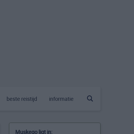
beste reistijd
informatie
Muskego ligt in: