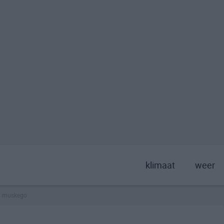
klimaat
weer
muskego
>