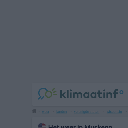
weer
landen
verenigde staten
wisconsin
>
>
>
>
Het weer in Muskego