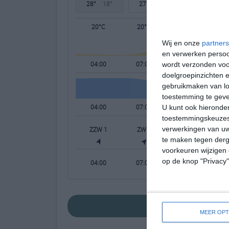
28°
18°
27°
18°
28°
17°
20°C
20°C
24°C
Wij en onze
partners
en verwerken persoon
04:00
07:00
10:00
wordt verzonden voo
doelgroepinzichten e
gebruikmaken van loc
toestemming te gev
04:00
07:00
10:00
U kunt ook hieronder
toestemmingskeuzes 
verwerkingen van uw
ZZW 1
ZW 1
ZW 2
te maken tegen derge
voorkeuren wijzigen 
op de knop "Privacy
04:00
07:00
10:00
bekijk de uitgeb
MEER OPT