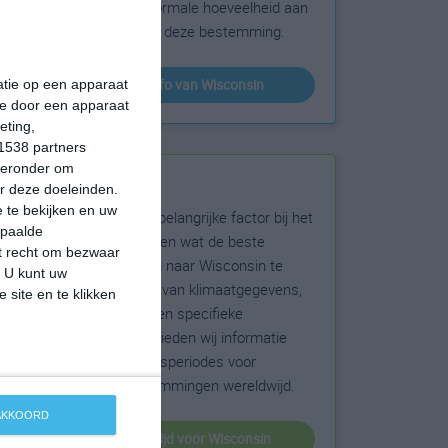
sneeuw en de normale hoeveelheid aan
zonneschijn voor deze bestemming.
klimaatinfo van Wisconsin
matie op een apparaat
ie door een apparaat
eting,
1538 partners
hieronder om
Beste reistijd
r deze doeleinden.
 te bekijken en uw
Het weer is een belangrijke factor bij het
epaalde
reizen. Wil je weten wat de beste
et recht om bezwaar
maanden zijn om naar Wisconsin te
. U kunt uw
reizen? Op basis van klimaatgegevens,
 site en te klikken
weersextremen en specifieke
weerinformatie bieden wij informatie
over de beste reisperiodes voor
duizenden bestemmingen wereldwijd.
 AKKOORD
beste reistijd voor Wisconsin